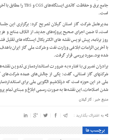
جامع برق و حفاظت کاتدی ایستگاه‌های
CGS
و
TBS
را مطابق با آخ
است.
مدیرعامل شرکت گاز استان گیلان تصریح کرد: برگزاری این جلسات
است، تا ضمن اجرای صحیح پروژه‌های جدید، از اتلاف منابع و هزی
روز برنامه، پیش نویس نقشه های الکتریکال ایستگاه های تقلیل فشا
با آخرین الزامات ابلاغی وزارت نفت و شرکت ملی گاز ایران باهدف ا
شده بود، مورد بررسی قرار گرفت.
برادران نصیری با اشاره به ضرورت استانداردسازی تدوین نقشه‌ه
شرکتهای گاز استانی، گفت: یکی از چالش‌های عمده شرکت‌های گاز
ملی در این حوزه است که درتلاشیم الگویی ملی برای استانداردساز
شدن اصلاحات، این نقشه‌ها به صورت رسمی ابلاغ و مبنای تمام پروژه
منبع خبر : گاز گیلان
به اشتراک بگذارید :
برچسب ها