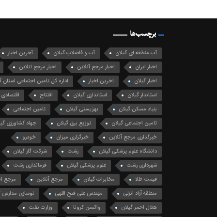
برچسب‌ها
آب منطقه ای گیلان
آب و فاضلاب گیلان
آخرین اخبار
اخبار ایران
اخبار مرجع آنلاین
اخبار مرجع انلاین
اخبار گیلان
اخرین اخبار
اداره کل تامین اجتماعی استان گ
استاندار گیلان
استانداری گیلان
افتتاح
اقتصادی
بنیاد مسکن گیلان
بهزیستی گیلان
تامین اجتماعی
تامین اجتماعی گیلان
توزیع برق گیلان
جهاد کشاورزی گیل
خبرگذاری مرجع آنلاین
خبرگزاری میزان
خودرو
دانشگاه علوم پزشکی گیلان
رشت
شرکت گاز گیلان
شهرداری رشت
علوم پزشکی گیلان
فرمانداری رشت
قیمت طلا
مخابرات گیلان
مرجع آنلاین
مرجع ان
منطقه آزاد انزلی
مهندس علی فتح اللهی
نوسازی مدارس گ
هلال احمر گیلان
واکسن کرونا
وزارت نفت