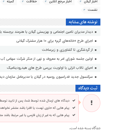
اخبار گیلان
اخبار مرجع آنلاین
حفاظت
کمیته
نشست
نوشته های مشابه
دیدار مدیران تامین اجتماعی و بهزیستی گیلان با هنرمند برجسته با
اجرای طرح «خانه‌های گرم» برای ۱۰ هزار مشترک گیلانی
از گردشگری تا کشاورزی و زیرساخت
اولین جلسه شورای امر به معروف و نهی از منکر شرکت سهامی آب من
احیای تالاب انزلی با اولویت بررسی طرح های هیدرودینامیک
سرکنسول جدید فدراسیون روسیه در گیلان با مدیرعامل سازمان دیدا
ثبت دیدگاه
دیدگاه های ارسال شده توسط شما، پس از تایید توسط
پیام هایی که حاوی تهمت یا افترا باشد منتشر نخواهد
پیام هایی که به غیر از زبان فارسی یا غیر مرتبط باشد م
دیدگاه بسته شده است.