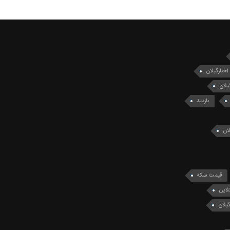
اخبارگیلان
یلان
بازدید
ان
قیمت سکه
لاین
یلان