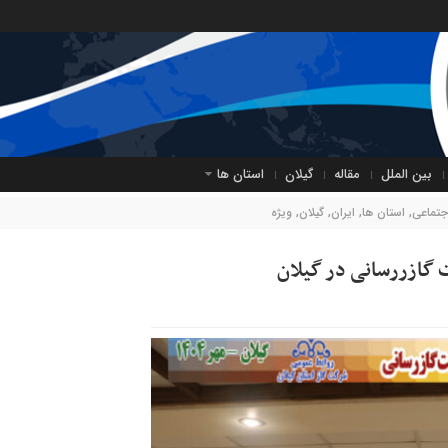
بین الملل
مقاله
گیلان
استان ها
جتماعی
,
استان ها
,
ایران
,
گیلان
,
ویژه
گازررسانی در گیلان