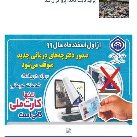
پراید ثابت ماند؛ پژو گران شد