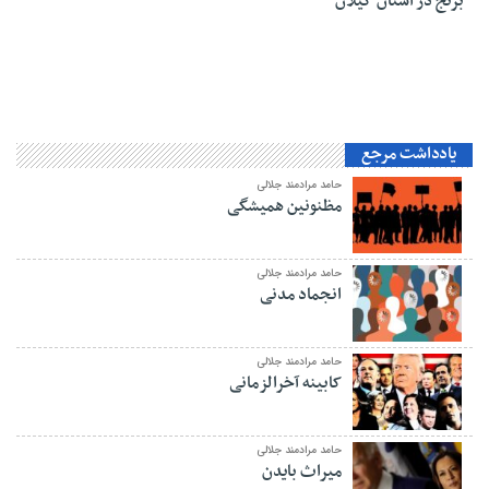
برنج در استان گیلان
یادداشت مرجع
حامد مرادمند جلالی
مظنونین همیشگی
حامد مرادمند جلالی
انجماد مدنی
حامد مرادمند جلالی
کابینه آخرالزمانی
حامد مرادمند جلالی
میراث بایدن