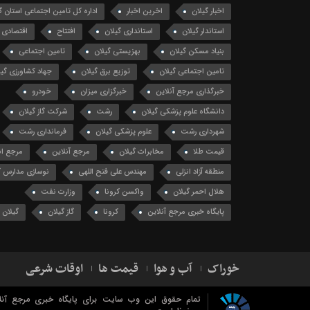
اخبار گیلان
اخرین اخبار
اداره کل تامین اجتماعی استان گ
استاندار گیلان
استانداری گیلان
افتتاح
اقتصادی
بنیاد مسکن گیلان
بهزیستی گیلان
تامین اجتماعی
تامین اجتماعی گیلان
توزیع برق گیلان
جهاد کشاورزی گیل
خبرگذاری مرجع آنلاین
خبرگزاری میزان
خودرو
دانشگاه علوم پزشکی گیلان
رشت
شرکت گاز گیلان
شهرداری رشت
علوم پزشکی گیلان
فرمانداری رشت
قیمت طلا
مخابرات گیلان
مرجع آنلاین
مرجع ان
منطقه آزاد انزلی
مهندس علی فتح اللهی
نوسازی مدارس گ
هلال احمر گیلان
واکسن کرونا
وزارت نفت
پایگاه خبری مرجع آنلاین
کرونا
گاز گیلان
گیلان
خوراک
آب و هوا
قیمت ها
اوقات شرعی
تمام حقوق این وب سایت برای پایگاه خبری مرجع آنل