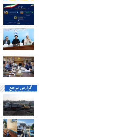
ا
ز
ا
ن
م
ا
ط
گزارش مرجع
ت
ش
ش