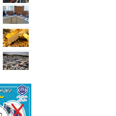
ر
ب
ب
ق
۰
پ