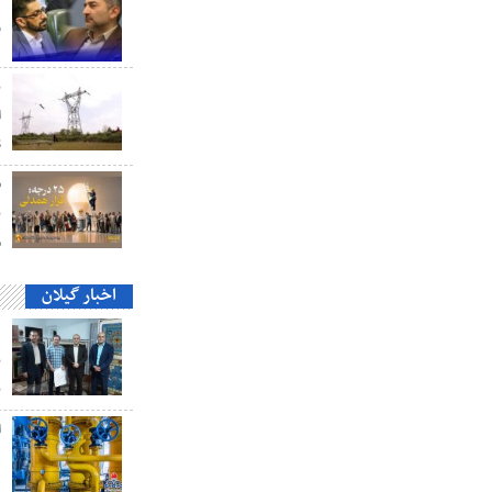
و
ب
ا
S
ق
ن
م
اخبار گیلان
د
ب
ب
ه