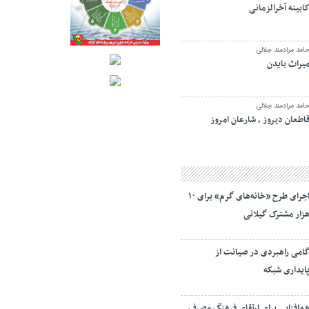
ابینه آخرالزمانی
امد مرادمند جلالی
یراث بایدن
امد مرادمند جلالی
اطعان دیروز ، شارعان امروز
اجرای طرح «خانه‌های گرم» برای ۱۰
زار مشترک گیلانی
امی راهبردی در صیانت از
ایداری شبکه
م‌افزایی برای ارتقای فرهنگ مصرف