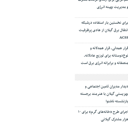
 مدیریت بهینه انرژی
رای نخستین بار استفاده درشبکه
نتقال برق گیلان از هادی پرظرفیت
ACS
رار همدلی، قرار همدلانه و
وع‌دوستانه برای توزیع عادلانه،
نصفانه و برابرانه انرژی برق است
یدار مدیران تامین اجتماعی و
هزیستی گیلان با هنرمند برجسته
ازنشسته ناشنوا
اجرای طرح «خانه‌های گرم» برای ۱۰
زار مشترک گیلانی