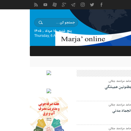
پنج شنبه, ۱۵ مرداد , ۱۴۰۵
Thursday, 6 August , 2026
امد مرادمند جلالی
ظنونین همیشگی
امد مرادمند جلالی
نجماد مدنی
امد مرادمند جلالی