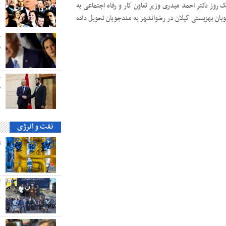
 روز دکتر احمد میدری وزیر تعاون کار و رفاه اجتماعی به
ک
احد مسکن مددجویان بهزیستی گیلان در رضوانشهر به مددجویان تحویل داده
ح
م
ح
ق
نفت و انرژی
ه
گ
پ
ه