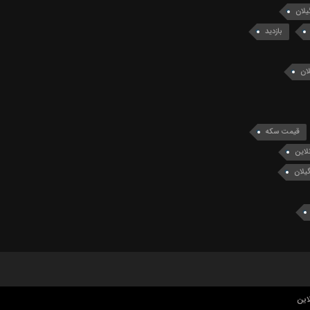
یلان
بازدید
ان
قیمت سکه
لاین
یلان
این