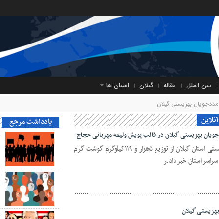
بین الملل
مقاله
گیلان
استان ها
مددجویان بهزیستی گیلان
نلاین
یادداشت مرجع
ح
م
معاون مشارکت‌های مردمی اداره‌کل بهزیستی استان گیلان از توزیع ۵هزار و ۱۱۹کیلوگرم گوشت گرم
راسر استان خبر داد.ر
ح
ا
ح