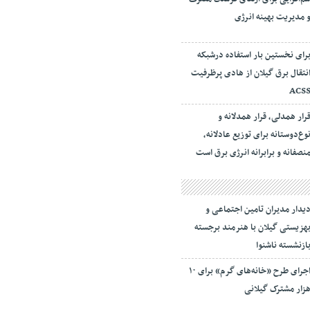
 مدیریت بهینه انرژی
رای نخستین بار استفاده درشبکه
نتقال برق گیلان از هادی پرظرفیت
ACS
رار همدلی، قرار همدلانه و
وع‌دوستانه برای توزیع عادلانه،
نصفانه و برابرانه انرژی برق است
یدار مدیران تامین اجتماعی و
هزیستی گیلان با هنرمند برجسته
ازنشسته ناشنوا
اجرای طرح «خانه‌های گرم» برای ۱۰
زار مشترک گیلانی