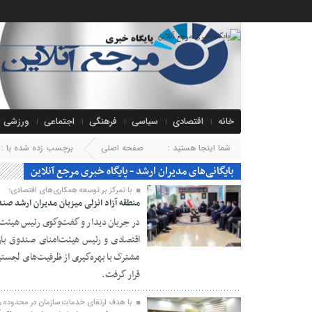
خانه
اقتصادی
سیاسی
فرهنگی
اجتماعی
ورزشی
شما اینجا هستید :
صفحه اصلی
برچسب زده شده با : 
بایگانی‌های مدیران ارشد - پایگاه خبری مرجع آنلاین
با تمرکز بر توسعه همکاری‌های اقتصادی؛
منطقه آزاد انزلی میزبان مدیران ارشد ص
در جریان دیدار و گفت‌وگوی رئیس هیئت‌مد
اقتصادی و رئیس هیئت‌امنای صندوق باز
۱۱ تیر ۱۴۰۵
مشترک با بهره‌گیری از ظرفیت‌های لجستیکی
قرار گرفت.
با هدف ارتقای خدمات سازمان در محدوده 