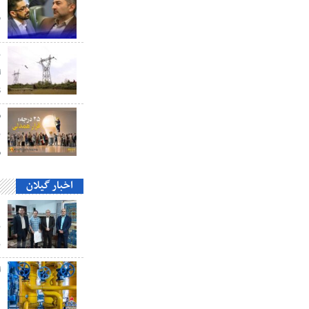
و
ب
ا
S
ق
ن
م
اخبار گیلان
د
ب
ب
ه