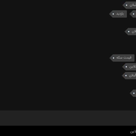
یلان
بازدید
ان
قیمت سکه
لاین
یلان
این