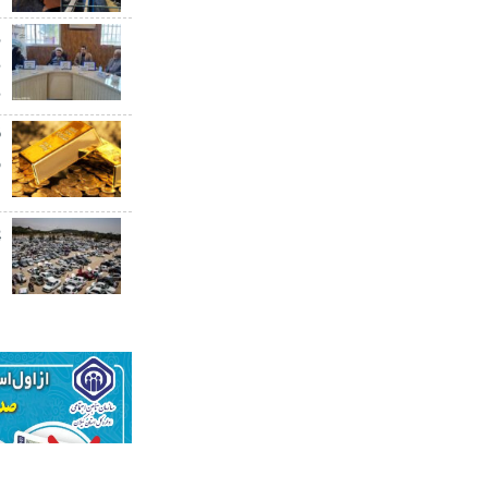
ر
ب
ب
ق
۰
پ