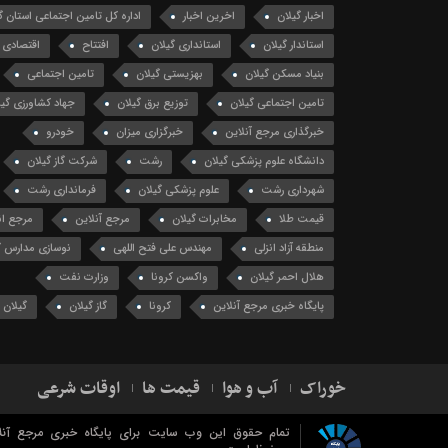
اخبار گیلان
اخرین اخبار
اداره کل تامین اجتماعی استان گ
استاندار گیلان
استانداری گیلان
افتتاح
اقتصادی
بنیاد مسکن گیلان
بهزیستی گیلان
تامین اجتماعی
تامین اجتماعی گیلان
توزیع برق گیلان
جهاد کشاورزی گیل
خبرگذاری مرجع آنلاین
خبرگزاری میزان
خودرو
دانشگاه علوم پزشکی گیلان
رشت
شرکت گاز گیلان
شهرداری رشت
علوم پزشکی گیلان
فرمانداری رشت
قیمت طلا
مخابرات گیلان
مرجع آنلاین
مرجع ان
منطقه آزاد انزلی
مهندس علی فتح اللهی
نوسازی مدارس گ
هلال احمر گیلان
واکسن کرونا
وزارت نفت
پایگاه خبری مرجع آنلاین
کرونا
گاز گیلان
گیلان
خوراک
آب و هوا
قیمت ها
اوقات شرعی
تمام حقوق این وب سایت برای پایگاه خبری مرجع آنل