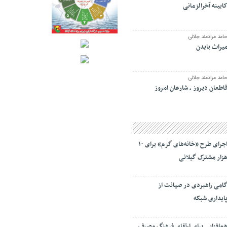
ابینه آخرالزمانی
امد مرادمند جلالی
یراث بایدن
امد مرادمند جلالی
اطعان دیروز ، شارعان امروز
اجرای طرح «خانه‌های گرم» برای ۱۰
زار مشترک گیلانی
امی راهبردی در صیانت از
ایداری شبکه
م‌افزایی برای ارتقای فرهنگ مصرف