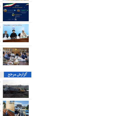
ا
ز
ا
ن
م
ا
ط
گزارش مرجع
ت
ش
ش