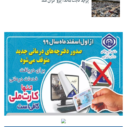
پراید ثابت ماند؛ پژو گران شد