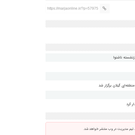
https://marjaonline.ir/?p=57975
زنشسته ناشنوا
طقه‌ای گیلان برگزار شد
ر کرد
 تیم مدیریت در وب منتشر خواهد شد.