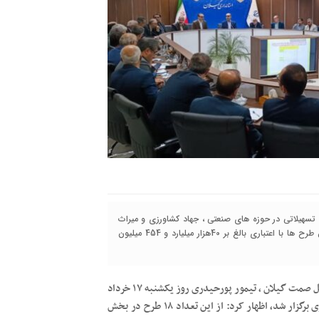
صنعت، معدن و تجارت گیلان از بررسی و تصویب 40طرح تسهیلاتی در حوزه های صنعتی ، جهاد کشاورزی و میراث
فرهنگی از محل رونق تولید به بانک‌های عامل خبر داد و افزود: این طرح ها با اعتباری بالغ بر 40هزار میلیارد و 454 میلیون
به نقل از روابط عمومی اداره کل صمت گیلان ، تیمور پورحیدری روز یکشنبه ۱۷ خرداد
در جلسه کارگروه تسهیل و رفع موانع تولید گیلان که در استانداری برگزار شد، اظهار کرد: از این تعداد ۱۸ طرح در بخش