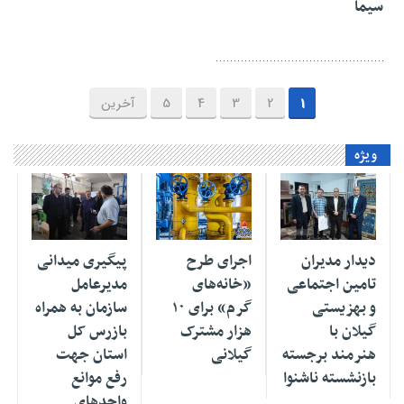
سیما
1
2
3
4
5
آخرین
ویژه
۰۶ مرداد ۱۴۰۵
۰۶ مرداد ۱۴۰۵
۰۷ تیر ۱۴۰۵
دیدار مدیران
اجرای طرح
پیگیری میدانی
تامین اجتماعی
«خانه‌های
مدیرعامل
و بهزیستی
گرم» برای ۱۰
سازمان به همراه
گیلان با
هزار مشترک
بازرس کل
هنرمند برجسته
گیلانی
استان جهت
بازنشسته ناشنوا
رفع موانع
واحدهای