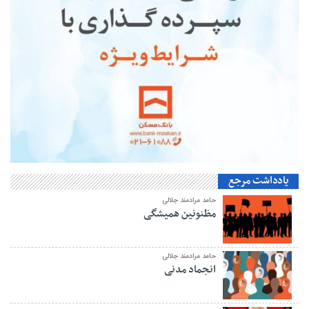
یادداشت مرجع
حامد مرادمند جلالی
مظنونین همیشگی
حامد مرادمند جلالی
انجماد مدنی