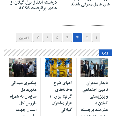
درشبکه انتقال برق گیلان از
های عامل معرفی شدند
هادی پرظرفیت ACSS
1
2
3
4
5
6
7
آخرین
ویژه
۰۶ مرداد ۱۴۰۵
۰۶ مرداد ۱۴۰۵
۰۷ تیر ۱۴۰۵
دیدار مدیران
اجرای طرح
پیگیری میدانی
تامین اجتماعی
«خانه‌های
مدیرعامل
و بهزیستی
گرم» برای ۱۰
سازمان به همراه
گیلان با
هزار مشترک
بازرس کل
هنرمند برجسته
گیلانی
استان جهت