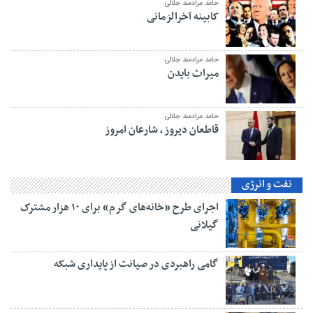
حامد مرادمند جلالی
کابینه آخرالزمانی
حامد مرادمند جلالی
میراث بایدن
حامد مرادمند جلالی
قاطعان دیروز ، شارعان امروز
نفت و انرژی
اجرای طرح «خانه‌های گرم» برای ۱۰ هزار مشترک
گیلانی
گامی راهبردی در صیانت از پایداری شبکه