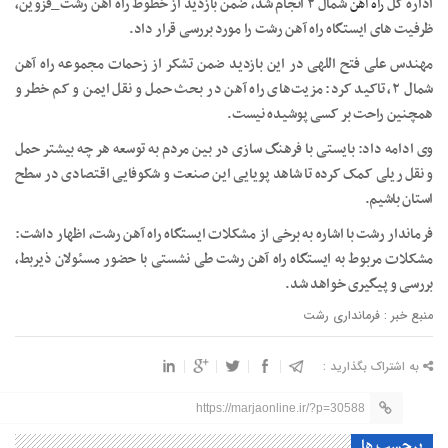
اداره کل
راه آهن
شمال ۲ انجام شد، ضمن بازدید از خطوط راه آهن رشت_قزوین‌،
ظرفیت های ایستگاه راه آهن رشت را مورد بررسی قرار داد.
مهندس علی فتح اللهی در این بازدید ضمن تشکر از زحمات مجموعه راه آهن
شمال ۲، تاکید کرد: ‌مزیت‌های راه آهن در بحث حمل و نقل ایمن و کم خطر و
همچنین راحت بر کسی پوشیده نیست.
وی ادامه داد: بایستی با فرهنگ سازی در بین مردم به توسعه هر چه بیشتر حمل
و نقل ریلی کمک کرده تا شاهد پویایی این صنعت و شکوفایی اقتصادی در سطح
استان باشیم.
فرماندار رشت با اشاره به برخی از مشکلات ایستگاه راه آهن رشت، اظهار داشت:
مشکلات مربوط به ایستگاه راه آهن رشت طی نشستی با حضور مسئولان ذیربط،
بررسی و پیگیری خواهد شد.
منبع خبر : فرمانداری رشت
به اشتراک بگذارید :
https://marjaonline.ir/?p=30588
برچسب ها