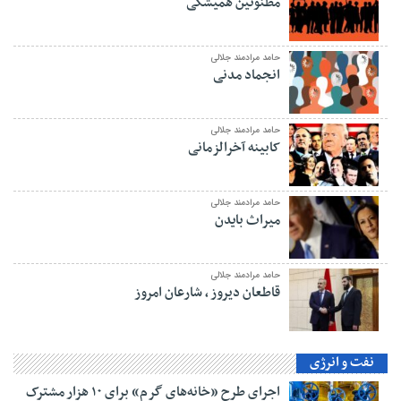
مظنونین همیشگی
حامد مرادمند جلالی
انجماد مدنی
حامد مرادمند جلالی
کابینه آخرالزمانی
حامد مرادمند جلالی
میراث بایدن
حامد مرادمند جلالی
قاطعان دیروز ، شارعان امروز
نفت و انرژی
اجرای طرح «خانه‌های گرم» برای ۱۰ هزار مشترک