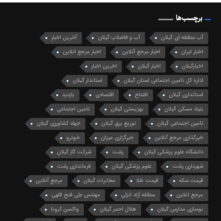
برچسب‌ها
آب منطقه ای گیلان
آب و فاضلاب گیلان
آخرین اخبار
اخبار ایران
اخبار مرجع آنلاین
اخبار مرجع انلاین
اخبارگیلان
اخبار گیلان
اخرین اخبار
اداره کل تامین اجتماعی استان گیلان
استاندار گیلان
استانداری گیلان
افتتاح
اقتصادی
بازدید
بنیاد مسکن گیلان
بهزیستی گیلان
تامین اجتماعی
تامین اجتماعی گیلان
توزیع برق گیلان
جهاد کشاورزی گیلان
خبرگذاری مرجع آنلاین
خبرگزاری میزان
خودرو
دانشگاه علوم پزشکی گیلان
رشت
شرکت گاز گیلان
شهرداری رشت
علوم پزشکی گیلان
فرمانداری رشت
قیمت سکه
قیمت طلا
مخابرات گیلان
مرجع آنلاین
مرجع انلاین
منطقه آزاد انزلی
مهندس علی فتح اللهی
نوسازی مدارس گیلان
هلال احمر گیلان
واکسن کرونا