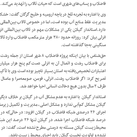
فاضلاب و پساب‌های شهری است که حیات تالاب را تهدید می‌کند.
وی با اشاره به تجربه تلخ دریاچه ارومیه و خلیج گرگان گفت: خشک
مدیریت غلط منابع آب بوده است، اما در خصوص تالاب بین‌المللی
انزلی بیان کرد: روزانه حدود ۳۸۰ هزار مترمک
سنگینی به‌جا گذاشته است.
حق‌‌شناس با بیان اینکه پروژه فاضلاب
برای فاضلاب رشت و اتصال آن به انزلی دست‌کم پنج هزار میلیارد
اعتبارات تخصیص‌یافته به استان بسیار ناچیز بوده است.وی با تأکی
تصریح کرد: اگر فاضلاب رشت، انزلی، فومن، صومعه‌سرا و ماسال جم
ظرف ۲ سال بدون هیچ دخالت انسانی احیا خواهد شد.
استاندار گیلان با اشاره به عدم مشکل آب در گیلان بر خلاف دیگ
گیلان مشکل کم‌آبی ندارد و مشکل اصلی، مدیریت و تکمیل زیرس
درصد شبکه فاضلاب اجرا ش
محیط‌زیست گیلان مسئله به درستی مطرح نشده است، گفت: در 
نشده و اولویت نخست گیلان باید احیای محیط زیست باشد.