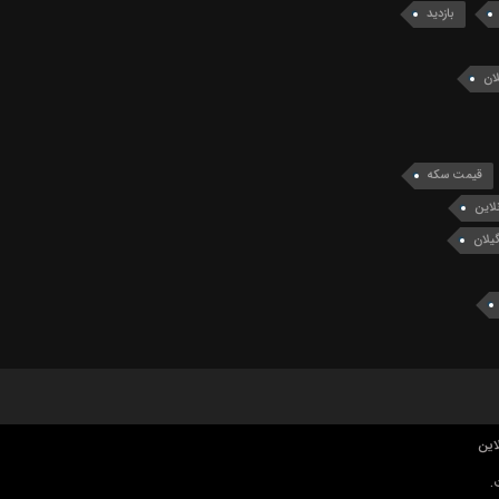
بازدید
ان
قیمت سکه
لاین
یلان
این
.