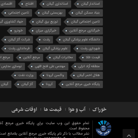
استاندار گیلان
استانداری گیلان
افتتاح
اقتصادی
بنیاد مسکن گیلان
بهزیستی گیلان
تامین اجتماعی
تامین اجتماعی گیلان
توزیع برق گیلان
جهاد کشاورزی گیل
خبرگذاری مرجع آنلاین
خبرگزاری میزان
خودرو
دانشگاه علوم پزشکی گیلان
رشت
شرکت گاز گیلان
شهرداری رشت
علوم پزشکی گیلان
فرمانداری رشت
قیمت طلا
مخابرات گیلان
مرجع آنلاین
مرجع ان
منطقه آزاد انزلی
مهندس علی فتح اللهی
نوسازی مدارس گ
هلال احمر گیلان
واکسن کرونا
وزارت نفت
پایگاه خبری مرجع آنلاین
کرونا
گاز گیلان
گیلان
خوراک
آب و هوا
قیمت ها
اوقات شرعی
تمام حقوق این وب سایت برای پایگاه خبری مرجع آنل
محفوظ است.
نشر مطالب با ذکر نام پایگاه خبری مرجع آنلاین بلامانع است