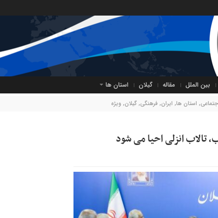
بین الملل
مقاله
گیلان
استان ها
جتماعی
,
استان ها
,
ایران
,
فرهنگی
,
گیلان
,
ویژه
، تالاب انزلی احیا می شود