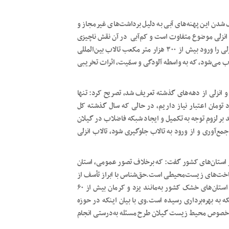
 شدن این پهنه‌های آبی به دلیل برداشت‌های غیرمجاز و
 انزلی موضوع متفاوت است و کم‌آبی در آن نقش ناچیزی
دارد.استاندار گیلان یکی از مشکلات مهم در تالاب بین‌المللی انزلی را ورود بیش از ۳۰۰ هزار متر مکعب تالاب بین‌المللی
عب فاضلاب وارد تالاب می‌شود، که به‌ واسطه آلودگی و سمّیت، اثرات تخریبی
 ۸ شهر استان از جمله رشت و انزلی از دهه‌های گذشته تعریف شد، تصریح کرد: تنها
 تومان اعتبار نیاز داریم، در حالی که سال گذشته کل
د بر لزوم توجه به تکمیل و ایجاد شبکه فاضلاب در گیلان
ع‌آوری و از ورود به تالاب جلوگیری شود، تالاب انزلی
ر استان‌های کشور گفت: که برخلاف تصور عمومی، استان
اخت‌های زیست‌محیطی است.حق‌‌شناس با ابراز تأسف از
اجرای ۲۶ درصدی شبکه فاضلاب در گیلان افزود: در حالی‌که در استان‌های خشک کشور به‌مانند یزد و کرمان بیش از ۶۰
ده، در گیلان تنها ۲۶ درصد این شبکه به بهره‌برداری رسیده است.وی‌ با بیان اینکه در حوزه
خصوص محیط زیست گیلان طرح مسئله به‌درستی انجام