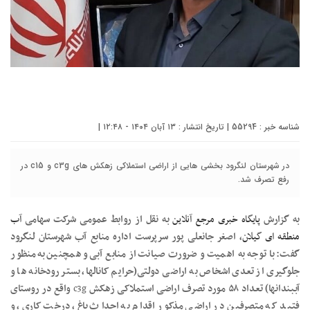
شناسه خبر : 55294 | تاریخ انتشار : ۱۳ آبان ۱۴۰۴ - ۱۲:۴۸ |
در شهرستان لنگرود بخشی هایی از اراضی استملاکی زهکش های c3g و c15 در
رفع تصرف شد.
به گزارش
پایگاه خبری مرجع آنلاین
به نقل از روابط عمومی شرکت سهامی
آب
منطقه ای گیلان
، اصغر جانعلی پور سرپرست اداره منابع آب شهرستان لنگرود
گفت: با توجه به اهمیت و ضرورت صیانت از منابع آبی و همچنین به منظور
جلوگیری از تعدی اشخاص به اراضی دولتی(حرایم کانالها، بستر رودخانه ها و
آببندانها) تعداد ۵۸ مورد تصرف اراضی استملاکی زهکش
c3g
واقع در روستای
فتید که متصرفین در اراضی مذکور اقدام به احداث باغ، درخت کاری، و