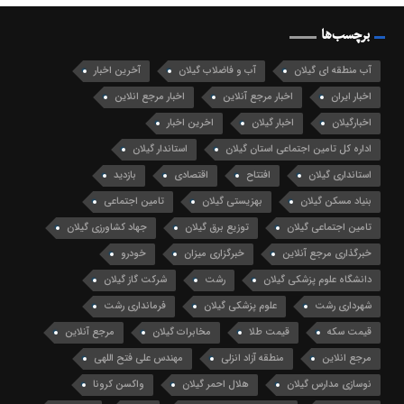
برچسب‌ها
آب منطقه ای گیلان
آب و فاضلاب گیلان
آخرین اخبار
اخبار ایران
اخبار مرجع آنلاین
اخبار مرجع انلاین
اخبارگیلان
اخبار گیلان
اخرین اخبار
اداره کل تامین اجتماعی استان گیلان
استاندار گیلان
استانداری گیلان
افتتاح
اقتصادی
بازدید
بنیاد مسکن گیلان
بهزیستی گیلان
تامین اجتماعی
تامین اجتماعی گیلان
توزیع برق گیلان
جهاد کشاورزی گیلان
خبرگذاری مرجع آنلاین
خبرگزاری میزان
خودرو
دانشگاه علوم پزشکی گیلان
رشت
شرکت گاز گیلان
شهرداری رشت
علوم پزشکی گیلان
فرمانداری رشت
قیمت سکه
قیمت طلا
مخابرات گیلان
مرجع آنلاین
مرجع انلاین
منطقه آزاد انزلی
مهندس علی فتح اللهی
نوسازی مدارس گیلان
هلال احمر گیلان
واکسن کرونا