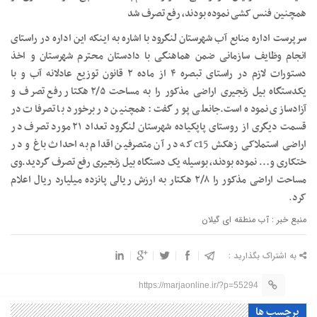
همچنین فنس کشی نموده بودند، رفع تصرف شد
سرپرست اداره منابع آب شهرستان لنگرود با اشاره به اینکه این اداره در راستای
انجام وظایف سازمانی ضمن هماهنگی با دادستان محترم شهرستان و اخذ
دستورات لازم در راستای تبصره ۴ از ماده ۲ قانون توزیع عادلانه آب و با
یکدستگاه بیل زنجیری اراضی مذکور را به مساحت ۲/۵ هکتار رفع تصرف و
آزادسازی نموده است.جانعلی پور گفت: همچنین در برخورد با تصرفات در
قسمت دیگری از روستای پاپکیاده شهرستان لنگرود تعداد ۲۱ مورد تصرف در
c15
اراضی استملاکی زهکش
که در آن متصرفین اقدام به احداث باغ و در
ختکاری و… نموده بودند، بوسیله یک دستگاه بیل زنجیری رفع تصرف گردید.وی
مساحت اراضی مذکور را ۲/۸ هکتار به ارزش ریالی پانزده میلیارد ریال اعلام
کرد
.
منبع خبر : آب منطقه ای گیلان
به اشتراک بگذارید :
https://marjaonline.ir/?p=55294
برچسب ها