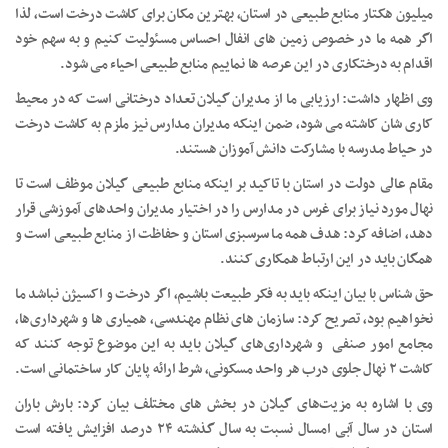
میلیون هکتار منابع طبیعی در استان، بهترین مکان برای کاشت درخت است، لذا
اگر همه ما در خصوص زمین های انفال احساس مسئولیت کنیم و به سهم خود
اقدام به درختکاری در این عرصه ها نماییم منابع طبیعی احیاء می شود.
وی اظهار داشت: ارزیابی ما از مدیران گیلان تعداد درختانی است که در محیط
کاری شان کاشته می شود، ضمن اینکه مدیران مدارس نیز ملزم به کاشت درخت
در حیاط مدرسه با مشارکت دانش آموزان هستند.
مقام عالی دولت در استان با تاکید بر اینکه منابع طبیعی گیلان موظف است تا
نهال مورد نیاز برای غرس در مدارس را در اختیار مدیران واحدهای آموزشی قرار
دهد، اضافه کرد: هدف همه ما سرسبزی استان و حفاظت از منابع طبیعی است و
همگان باید در این ارتباط همکاری کنند.
حق شناس با بیان اینکه باید به فکر طبیعت باشیم، اگر درخت و اکسیژن نباشد ما
نخواهیم بود، تصریح کرد: سازمان های نظام مهندسی، همیاری ها و شهرداری‌ها،
مجامع امور صنفی و شهرداری‌های گیلان باید به این موضوع توجه کنند که
کاشت ۲ نهال جلوی درب هر واحد مسکونی، شرط ارائه پایان کار ساختمانی است.
وی با اشاره به مزیت‌های گیلان در بخش های مختلف بیان کرد: بارش باران
استان در سال آبی امسال نسبت به سال گذشته ۲۴ درصد افزایش یافته است