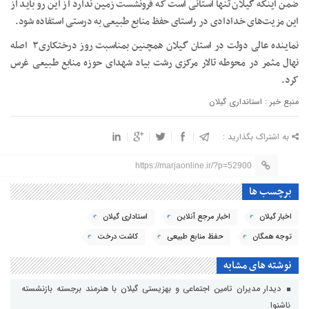
ضمن اینکه گیلان تنها استانی است که فرونشست زمین ندارد از این رو باید از
این مزیت‌های خدادادی در راستای حفظ منابع طبیعی به درستی استفاده شود.
نماینده عالی دولت در استان گیلان همچنین بمناسبت روز درختکاری۳ اصله
نهال مثمر در محوطه تالار مرکزی رشت بیاد شهدای حوزه منابع طبیعی غرس
کرد.
منبع خبر : استانداری گیلان
به اشتراک بگذارید :
https://marjaonline.ir/?p=52900
برچسب ها
اخبار گیلان
اخبار مرجع آنلاین
استاداری گیلان
توجه همگان
حفظ منابع طبیعی
کاشت درخت
نوشته های مشابه
دیدار مدیران تامین اجتماعی و بهزیستی گیلان با هنرمند برجسته بازنشسته
ناشنوا