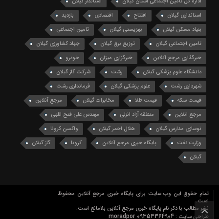
اداره کل تامین اجتماعی استان گیلان
استاندار گیلان
استانداری گیلان
افتتاح
اقتصادی
بازدید
بنیاد مسکن گیلان
بهزیستی گیلان
تامین اجتماعی
تامین اجتماعی گیلان
توزیع برق گیلان
جهاد کشاورزی گیلان
خبرگذاری مرجع آنلاین
خبرگزاری میزان
خودرو
دانشگاه علوم پزشکی گیلان
رشت
شرکت گاز گیلان
شهرداری رشت
علوم پزشکی گیلان
فرمانداری رشت
قیمت سکه
قیمت طلا
مخابرات گیلان
مرجع آنلاین
مرجع انلاین
منطقه آزاد انزلی
مهندس علی فتح اللهی
نوسازی مدارس گیلان
هلال احمر گیلان
واکسن کرونا
وزارت نفت
پایگاه خبری مرجع آنلاین
کرونا
گاز گیلان
گیلان
تمام حقوق این وب سایت برای پایگاه خبری مرجع آنلاین محفوظ
است.
نشر مطالب با ذکر نام پایگاه خبری مرجع آنلاین بلامانع است.
09353364904 moradpor
طراحی سایت :