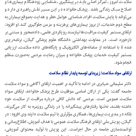
سلامت امروز، تمرکز اصلی باید بر پیشگیری، شناسایی زودهنگام بیماری‌ها و
اصلاح سبک زندگی باشد. پزشک خانواده در این مسیر نقش راهبردی دارد و
می‌تواند با پایش سلامت افراد، شناسایی عوامل خطر و هدایت به‌موقع بیماران به
سطح دوم خدمات، از بروز بیماری‌های پرهزینه و مزمن جلوگیری کند.او افزود:
ارتقای مستمر کیفیت مراقبت‌ها نیازمند رویکردی علمی، داده‌محور و مبتنی بر
بازخورد است. در معاونت بهداشتی دانشگاه علوم پزشکی گیلان، برنامه‌ریزی
شده تا با استفاده از سامانه‌های الکترونیک و پایگاه‌های داده سلامت، ارزیابی
مستمر کیفیت خدمات پزشک خانواده و میزان رضایت مردمی به‌صورت منظم
انجام شود.
ارتقای سواد سلامت؛ زیربنای توسعه پایدار نظام سلامت
دکتر سلیمانی ضیابری در ادامه با تأکید بر اهمیت ارتقای آگاهی و سواد سلامت
جامعه گفت: یکی از ارکان اساسی موفقیت طرح پزشک خانواده، ارتقای سواد
سلامت عمومی است. مردمی که دانش کافی درباره مراقبت از سلامت خود
داشته باشند، نه‌تنها رفتارهای پیشگیرانه را در زندگی روزمره به کار می‌گیرند،
بلکه در مدیریت بیماری‌ها، همکاری مؤثرتری با تیم سلامت دارند.وی افزود: در
گیلان، پویش ملی ارتقای فرهنگ سلامت عمومی با هدف آموزش، اطلاع‌رسانی و
توانمندسازی جامعه در حال اجراست. این پویش با تولید محتوای آموزشی،