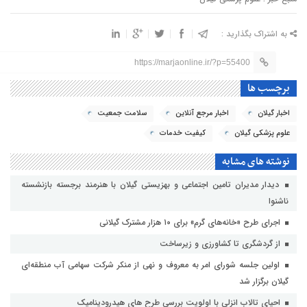
به اشتراک بگذارید :
https://marjaonline.ir/?p=55400
برچسب ها
اخبار گیلان
اخبار مرجع آنلاین
سلامت جمعیت
علوم پزشکی گیلان
کیفیت خدمات
نوشته های مشابه
دیدار مدیران تامین اجتماعی و بهزیستی گیلان با هنرمند برجسته بازنشسته
ناشنوا
اجرای طرح «خانه‌های گرم» برای ۱۰ هزار مشترک گیلانی
از گردشگری تا کشاورزی و زیرساخت
اولین جلسه شورای امر به معروف و نهی از منکر شرکت سهامی آب منطقه‌ای
گیلان برگزار شد
احیای تالاب انزلی با اولویت بررسی طرح های هیدرودینامیک