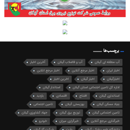
برچسب‌ها
آب منطقه ای گیلان
آب و فاضلاب گیلان
آخرین اخبار
اخبار ایران
اخبار مرجع آنلاین
اخبار مرجع انلاین
اخبارگیلان
اخبار گیلان
اخرین اخبار
اداره کل تامین اجتماعی استان گیلان
استاندار گیلان
استانداری گیلان
افتتاح
اقتصادی
بازدید
بنیاد مسکن گیلان
بهزیستی گیلان
تامین اجتماعی
تامین اجتماعی گیلان
توزیع برق گیلان
جهاد کشاورزی گیلان
خبرگذاری مرجع آنلاین
خبرگزاری میزان
خودرو
دانشگاه علوم پزشکی گیلان
رشت
شرکت گاز گیلان