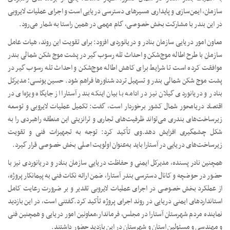
سازمان، ایمن‌سازی و پایداری مسیرهای دسترسی دریایی است و اجرای عملیات لایروبی
در این بندر با مشارکت بخش خصوصی، گام مهمی در همین راستا به شمار می‌رود.
معاون امور دریایی سازمان بنادر و دریانوردی افزود: برای تقویت این روند، هیات عامل
سازمان با طرح اطاله موج‌شکن و احداث تله رسوب گیر در پشت موج شکن شمالی بندر
موافقت کرده است تا شرایط برای کاهش اطاله موج‌شکن و احداث تله رسوب گیر در
پشت موج شکن شمالی بندر و تسهیل تردد شناورها فراهم شود.
حسین یونسی؛ مدیرکل
بنادر و دریانوردی گیلان نیز در ادامه با بیان اینکه بندر آستارا از جایگاه ویژه‌ای در
اقتصاد دریامحور شمال کشور برخوردار است، گفت: تکمیل عملیات لایروبی و توسعه
زیرساخت‌های بندری می‌تواند ظرفیت‌های تجاری و ترانزیتی این منطقه راهبردی را به
شکل چشمگیری افزایش دهد.
وی تأکید کرد: توجه به تجهیزات فنی و تقویت
زیرساخت‌های دریایی در آستارا باید به‌عنوان اولویت اصلی بخش خصوصی قرار گیرد.
همچنین نادر پسنده، مدیرکل ایمنی و حفاظت دریایی سازمان بنادر و دریانوردی نیز با
حضور در حوضچه و کانال دسترسی بندر آستارا، ضمن ارائه نکات فنی به پیمانکار پروژه،
از عملکرد بخش خصوصی در اجرای عملیات لایروبی تقدیر و بر ضرورت رعایت کامل
استانداردهای ایمنی دریایی در روند اجرای پروژه تأکید کرد.
گفتنی است، در این بازدید
نماینده مردم شهرستان آستارا در مجلس، فرماندار،معاونین امور دریایی و همچنین فنی
و مهندسی و مسئولین استان و شهرستان در این بازدید حضور داشتند.