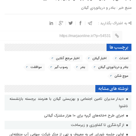
منبع خبر : بنادر و دریانوردی گیلان
به اشتراک بگذارید :
https://marjaonline.ir/?p=54531
برچسب ها
احداث
اخبار گیلان
اخبار مرجع آنلاین
بنادر و دریانوردی گیلان
بندر
رسوب گیر
موافقت
موج شکن
نوشته های مشابه
دیدار مدیران تامین اجتماعی و بهزیستی گیلان با هنرمند برجسته بازنشسته
ناشنوا
اجرای طرح «خانه‌های گرم» برای ۱۰ هزار مشترک گیلانی
از گردشگری تا کشاورزی و زیرساخت
اولین جلسه شورای امر به معروف و نهی از منکر شرکت سهامی آب منطقه‌ای