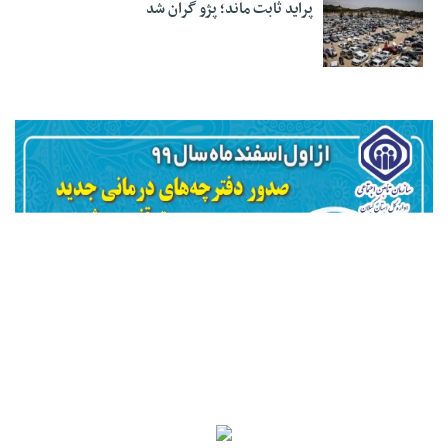
پراید ثابت ماند؛ پژو گران شد