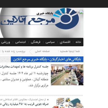
خانه
اقتصادی
سیاسی
فرهنگی
اجتماعی
ورزشی
شما اینجا هستید :
صفحه اصلی
برچسب زده شده با : ا
بایگانی‌های اخبارگیلان - پایگاه خبری مرجع آنلاین
جلسه کنترل برنامه ها و تعهدات مخابرات 
چهارشنبه ۱۱ تیر م
منطقه گیلان ، معاونین و مدیران ستادی ،
۲۳ تیر ۱۴۰۴
مرکزی برگزار شد.
از محل لجستیک معکوس اقلام اسقاطی صو
صرفه جویی قریب به ۴۵۰ میلیارد ریالی در شرکت توزیع نیروی برق گیلان