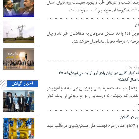
توسعه کسب و کارهای خُرد و بهبود معیشت روستاییان استان
و
ات به گروه های خودیار را کسب نموده است.
ب
ا
مدیرکل بنیاد مسکن گیلان از احداث و تحویل 316 واحد مسکن محرومان به متقاضیان خبر داد و بیان
S
ق
ن
تجارت :
م
نزدیک ۶۰ درصد بازار لوازم برودتی از جمله کولر گازی در ایران رادیاتور تولید می‌شود/رشد ۳۵
ه سال گذشته
اخبار گیلان
 و فعال در صنعت سرمایشی و برودتی می باشد و امروز در
د
بازدیدی که از این شرکت داشتیم متوجه شدیم که نزدیک 60 درصد بازار لوازم برودتی از جمله کولر
ب
 .
ب
مدیرکل بنیاد مسکن گیلان گفت: یک هزار و 627 واحد در طرح نهضت ملی مسکن شهری در قالب بنیاد
ه