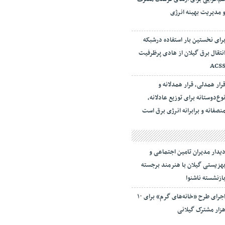
 مدیریت بهینه انرژی
رای نخستین بار استفاده درشبکه
نتقال برق گیلان از هادی پرظرفیت
ACS
رار همدلی، قرار همدلانه و
وع‌دوستانه برای توزیع عادلانه،
نصفانه و برابرانه انرژی برق است
یدار مدیران تامین اجتماعی و
هزیستی گیلان با هنرمند برجسته
ازنشسته ناشنوا
اجرای طرح «خانه‌های گرم» برای ۱۰
زار مشترک گیلانی