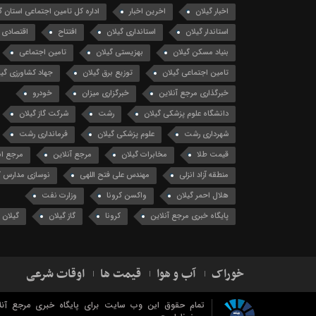
اخبار گیلان
اخرین اخبار
اداره کل تامین اجتماعی استان گ
استاندار گیلان
استانداری گیلان
افتتاح
اقتصادی
بنیاد مسکن گیلان
بهزیستی گیلان
تامین اجتماعی
تامین اجتماعی گیلان
توزیع برق گیلان
جهاد کشاورزی گیل
خبرگذاری مرجع آنلاین
خبرگزاری میزان
خودرو
دانشگاه علوم پزشکی گیلان
رشت
شرکت گاز گیلان
شهرداری رشت
علوم پزشکی گیلان
فرمانداری رشت
قیمت طلا
مخابرات گیلان
مرجع آنلاین
مرجع ان
منطقه آزاد انزلی
مهندس علی فتح اللهی
نوسازی مدارس گ
هلال احمر گیلان
واکسن کرونا
وزارت نفت
پایگاه خبری مرجع آنلاین
کرونا
گاز گیلان
گیلان
خوراک
آب و هوا
قیمت ها
اوقات شرعی
تمام حقوق این وب سایت برای پایگاه خبری مرجع آنل