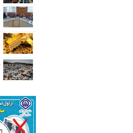
ر
ب
ب
ق
۰
پ