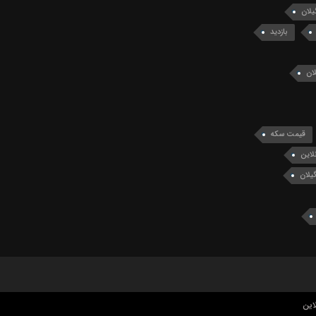
یلان
بازدید
ان
قیمت سکه
لاین
یلان
این