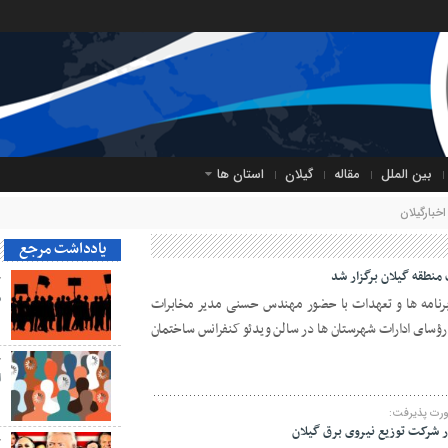
بین الملل
مقاله
گیلان
استان ها
خبارگیلان
یادداشت مرجع
منطقه گیلان برگزار شد
ح
م
اه ۱۴۰۴ جلسه کنترل برنامه ها و تعهدات با حضور مهندس حسنی مدیر مخابرات
 رؤسای ادارات شهرستان ها در سالن ویدئو کنفرانس ساختمان
ح
ا
رت پذیرفت:
ح