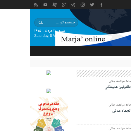
شنبه, ۱۷ مرداد , ۱۴۰۵
Saturday, 8 August , 2026
امد مرادمند جلالی
ظنونین همیشگی
امد مرادمند جلالی
نجماد مدنی
امد مرادمند جلالی