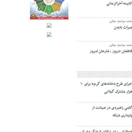
ابینه آخرالزمانی
امد مرادمند جلالی
یراث بایدن
امد مرادمند جلالی
اطعان دیروز ، شارعان امروز
اجرای طرح «خانه‌های گرم» برای ۱۰
زار مشترک گیلانی
امی راهبردی در صیانت از
ایداری شبکه
م‌افزایی برای ارتقای فرهنگ مصرف