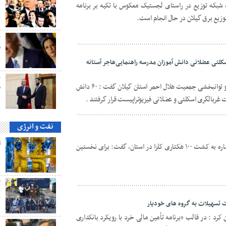
ت شبکه توزیع در راستای لجستیک معکوس با تکیه بر برنامه
ک
زیع برق گیلان در حال انجام است.
ح
م
کلتی عضلانی دانش آموزان مدرسه راهنمایی‌هاجر آستانه
ح
نهضت قنبرزاده معاون بهداشت ، درمان و توانبخشی جمعیت هلال احمر استان گیلان گفت : ۶۰ دانش
ق
 غربالگری اسکلتی و عضلانی فیزیوتراپیست قرار گرفتند .
نفت و انرژی
رئیس سازمان جهاد کشاورزی استان، با اشاره به کشت ۱۰۰ هکتاری کلزا در استان، گفت: برای نخستین
ه
گ
پ
 تسهیلات به گروه های خودیار
 کرد : در قالب «برنامه تأمین مالی خرد با رویکرد بانکداری
ه