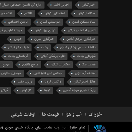
اخبار گیلان
اخرین اخبار
اداره کل تامین اجتماعی استان گ
استاندار گیلان
استانداری گیلان
افتتاح
اقتصادی
بنیاد مسکن گیلان
بهزیستی گیلان
تامین اجتماعی
تامین اجتماعی گیلان
توزیع برق گیلان
جهاد کشاورزی گیل
خبرگذاری مرجع آنلاین
خبرگزاری میزان
خودرو
دانشگاه علوم پزشکی گیلان
رشت
شرکت گاز گیلان
شهرداری رشت
علوم پزشکی گیلان
فرمانداری رشت
قیمت طلا
مخابرات گیلان
مرجع آنلاین
مرجع ان
منطقه آزاد انزلی
مهندس علی فتح اللهی
نوسازی مدارس گ
هلال احمر گیلان
واکسن کرونا
وزارت نفت
پایگاه خبری مرجع آنلاین
کرونا
گاز گیلان
گیلان
خوراک
آب و هوا
قیمت ها
اوقات شرعی
تمام حقوق این وب سایت برای پایگاه خبری مرجع آنل