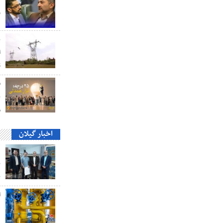
و
ب
ا
S
ق
ن
م
اخبار گیلان
د
ب
ب
ه