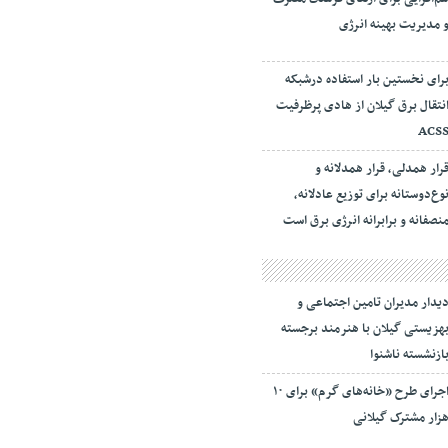
 مدیریت بهینه انرژی
رای نخستین بار استفاده درشبکه
نتقال برق گیلان از هادی پرظرفیت
ACS
رار همدلی، قرار همدلانه و
وع‌دوستانه برای توزیع عادلانه،
نصفانه و برابرانه انرژی برق است
یدار مدیران تامین اجتماعی و
هزیستی گیلان با هنرمند برجسته
ازنشسته ناشنوا
اجرای طرح «خانه‌های گرم» برای ۱۰
زار مشترک گیلانی