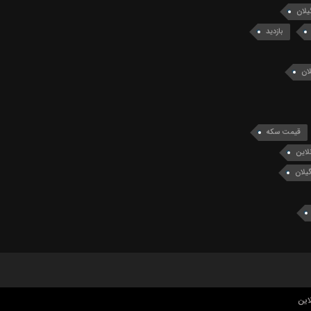
یلان
بازدید
ان
قیمت سکه
لاین
یلان
این