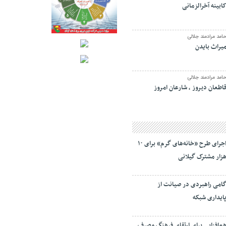
ابینه آخرالزمانی
امد مرادمند جلالی
یراث بایدن
امد مرادمند جلالی
اطعان دیروز ، شارعان امروز
اجرای طرح «خانه‌های گرم» برای ۱۰
زار مشترک گیلانی
امی راهبردی در صیانت از
ایداری شبکه
م‌افزایی برای ارتقای فرهنگ مصرف