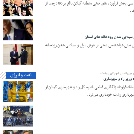
با تلاش 24 ساعته مدیر و مجموعه شرکت ملی پخش فرآورده های نفتی منطقه گیلان بالغ بر 80 درصد از
ک
 .
ح
م
 سیلابی شدن رودخانه های استان
 بینی هواشناسی مبنی بر بارش باران و سیلابی شدن رودخانه
ح
ق
 بین‌الملل شهرداری رشت،
نفت و انرژی
وزیر راه و شهرسازی
از ۴ سال از تاریخ انعقاد قرارداد واگذاری قطعی، اداره کل راه و شهرسازی گیلان از
ه
 شهرداری رشت خودداری می‌کرد.
گ
پ
ه