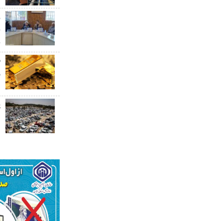
ر
ب
ب
ق
۰
پ