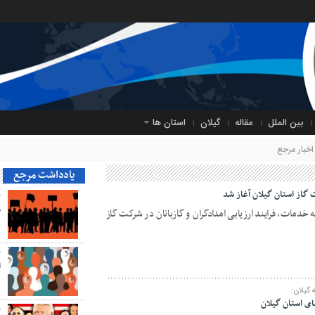
بین الملل
مقاله
گیلان
استان ها
خبار مرجع
یادداشت مرجع
ت گاز استان گیلان آغاز شد
ح
م
دمات، فرایند ارزیابی امدادگران و گازبانان در شرکت گاز
ح
ا
گیلان:
ح