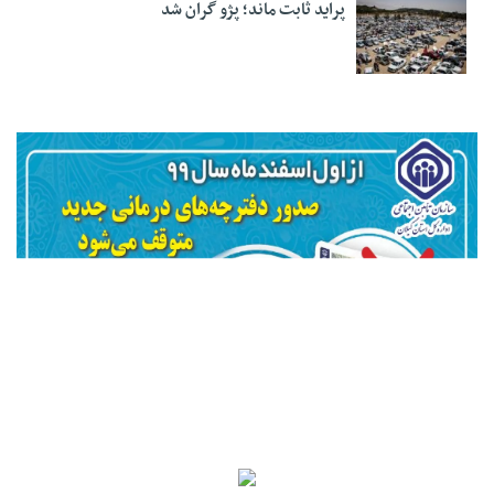
پراید ثابت ماند؛ پژو گران شد