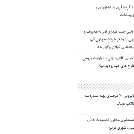
ز گردشگری تا کشاورزی و
یرساخت
ولین جلسه شورای امر به معروف و
هی از منکر شرکت سهامی آب
نطقه‌ای گیلان برگزار شد
حیای تالاب انزلی با اولویت بررسی
رح های هیدرودینامیک
لایروبی ۷۰ درصدی پهنه شماره سه
الاب عینک
ستشوی مخازن تصفیه خانه آب
رب شهری فومن