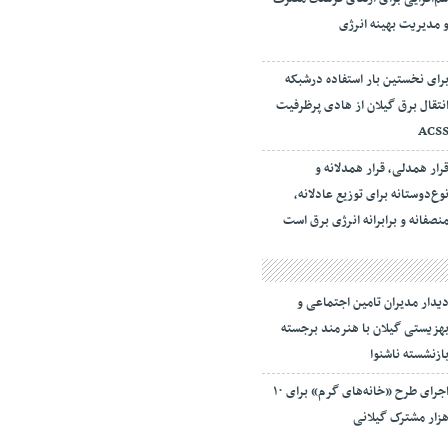
 مدیریت بهینه انرژی
رای نخستین بار استفاده درشبکه
نتقال برق گیلان از هادی پرظرفیت
ACS
رار همدلی، قرار همدلانه و
وع‌دوستانه برای توزیع عادلانه،
نصفانه و برابرانه انرژی برق است
یدار مدیران تامین اجتماعی و
هزیستی گیلان با هنرمند برجسته
ازنشسته ناشنوا
اجرای طرح «خانه‌های گرم» برای ۱۰
زار مشترک گیلانی