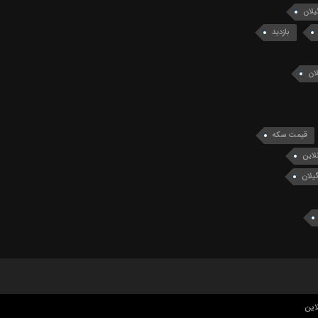
یلان
بازدید
ان
قیمت سکه
لاین
یلان
این