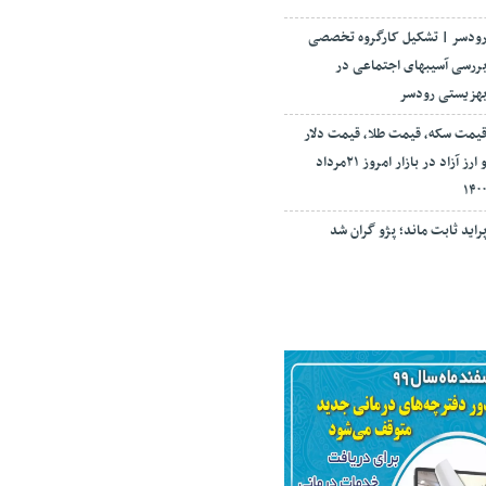
ودسر | تشکیل کارگروه تخصصی
ررسی آسیبهای اجتماعی در
هزیستی رودسر
یمت سکه، قیمت طلا، قیمت دلار
و ارز آزاد در بازار امروز ۲۱مرداد
۱۴۰
راید ثابت ماند؛ پژو گران شد