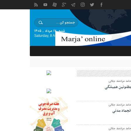
شنبه, ۱۷ مرداد , ۱۴۰۵
Saturday, 8 August , 2026
امد مرادمند جلالی
ظنونین همیشگی
امد مرادمند جلالی
نجماد مدنی
امد مرادمند جلالی