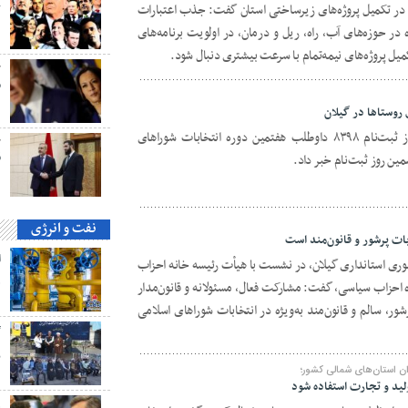
ع در تکمیل پروژه‌های زیرساختی استان گفت: جذب اعتبارات
ک
 در حوزه‌های آب، راه، ریل و درمان، در اولویت برنامه‌های
کمیل پروژه‌های نیمه‌تمام با سرعت بیشتری دنبال شود.
ح
م
دبیر و سخنگوی ستاد انتخابات استان از ثبت‌نام ۸۳۹۸ داوطلب هفتمین دوره انتخابات شوراهای
ح
ق
نفت و انرژی
ات پرشور و قانون‌مند است
ری استانداری گیلان، در نشست با هیأت رئیسه خانه احزاب
ه
نده احزاب سیاسی، گفت: مشارکت فعال، مسئولانه و قانون‌مدار
شور، سالم و قانون‌مند به‌ویژه در انتخابات شوراهای اسلامی
گ
پ
ان استان‌های شمالی کشور؛
لید و تجارت استفاده شود
ه