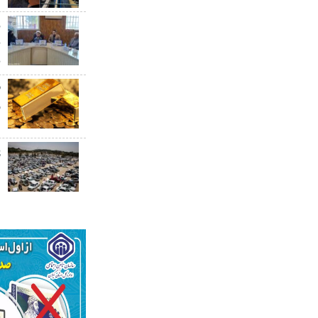
ر
ب
ب
ق
۰
پ