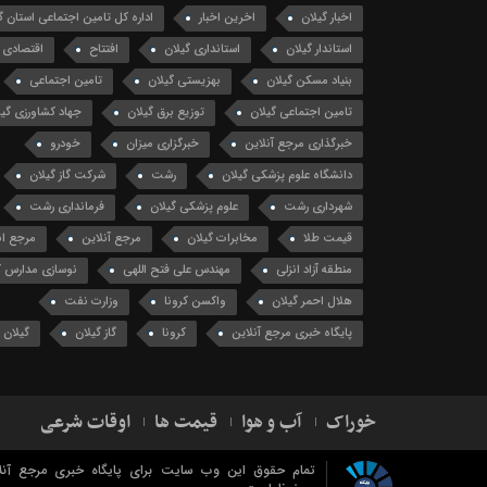
اخبار گیلان
اخرین اخبار
اداره کل تامین اجتماعی استان گ
استاندار گیلان
استانداری گیلان
افتتاح
اقتصادی
بنیاد مسکن گیلان
بهزیستی گیلان
تامین اجتماعی
تامین اجتماعی گیلان
توزیع برق گیلان
جهاد کشاورزی گیل
خبرگذاری مرجع آنلاین
خبرگزاری میزان
خودرو
دانشگاه علوم پزشکی گیلان
رشت
شرکت گاز گیلان
شهرداری رشت
علوم پزشکی گیلان
فرمانداری رشت
قیمت طلا
مخابرات گیلان
مرجع آنلاین
مرجع ان
منطقه آزاد انزلی
مهندس علی فتح اللهی
نوسازی مدارس گ
هلال احمر گیلان
واکسن کرونا
وزارت نفت
پایگاه خبری مرجع آنلاین
کرونا
گاز گیلان
گیلان
خوراک
آب و هوا
قیمت ها
اوقات شرعی
تمام حقوق این وب سایت برای پایگاه خبری مرجع آنل