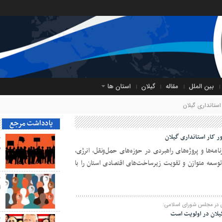
بین الملل
مقاله
گیلان
استان ها
ستانداری گیلان
یادداشت مرجع
 کار استانداری گیلان
ح
م
امه‌ها و پروژه‌های راهبردی در حوزه‌های حمل‌ونقل، انرژی،
وسعه متوازن و تقویت زیرساخت‌های اقتصادی استان را با
ح
ا
ن در مجلس شورای اسلامی:
یلان در اولویت است
ح