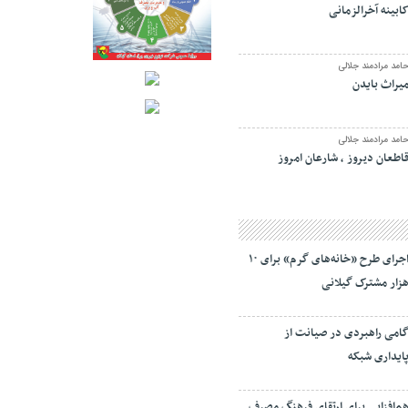
ابینه آخرالزمانی
امد مرادمند جلالی
یراث بایدن
امد مرادمند جلالی
اطعان دیروز ، شارعان امروز
اجرای طرح «خانه‌های گرم» برای ۱۰
زار مشترک گیلانی
امی راهبردی در صیانت از
ایداری شبکه
م‌افزایی برای ارتقای فرهنگ مصرف