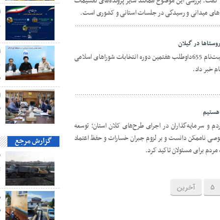
گفت: بررسی این موضوع همانند سایر پرونده‌های تقسیمات
‌های میدانی و رسیدگی در جلسات استانی و کشوری است.
ا
ز
ا
دبیر و سخنگوی ستاد انتخابات استان از ثبت‌نام 655داوطلب هفتمین دوره انتخابات شوراهای اسلامی
ن
ام خبر داد.
م
ا
ط
هستیم
مردم و سرمایه‌گذاران در اجرای طرح‌های کلان استان؛ توسعه
صی ناممکن دانست و بر لزوم جبران خسارات و حفظ اعتماد
گزارش مرجع
ردم برای مسئولان تاکید کرد.
ت
5
آخرین
ش
ش