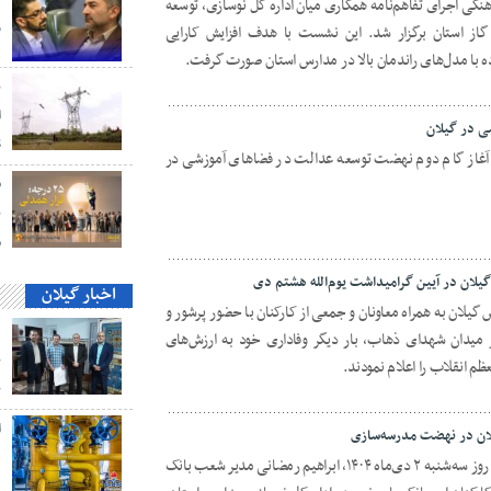
نگی اجرای تفاهم‌نامه همکاری میان اداره کل نوسازی، توسعه
و
از استان برگزار شد. این نشست با هدف افزایش کارایی
ده با مدل‌های راندمان بالا در مدارس استان صورت گرفت.
ب
ا
ی در گیلان
S
شنبه ۸ دی‌ماه ۱۴۰۴، جلسه آغاز گام دوم نهضت توسعه عدالت در فضاهای آموزشی در
ق
ن
م
لان در آیین گرامیداشت یوم‌الله هشتم دی
اخبار گیلان
لان به همراه معاونان و جمعی از کارکنان با حضور پرشور و
د
میدان شهدای ذهاب، بار دیگر وفاداری خود به ارزش‌های
ب
ظم انقلاب را اعلام نمودند.
ب
ان در نهضت مدرسه‌سازی
ه
توسعه و تجهیز مدارس استان گیلان، صبح روز سه‌شنبه ۲ دی‌ماه ۱۴۰۴، ابراهیم رمضانی مدیر شعب بانک