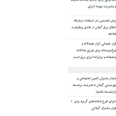
 مدیریت بهینه انرژی
رای نخستین بار استفاده درشبکه
نتقال برق گیلان از هادی پرظرفیت
ACS
رار همدلی، قرار همدلانه و
وع‌دوستانه برای توزیع عادلانه،
نصفانه و برابرانه انرژی برق است
یدار مدیران تامین اجتماعی و
هزیستی گیلان با هنرمند برجسته
ازنشسته ناشنوا
اجرای طرح «خانه‌های گرم» برای ۱۰
زار مشترک گیلانی