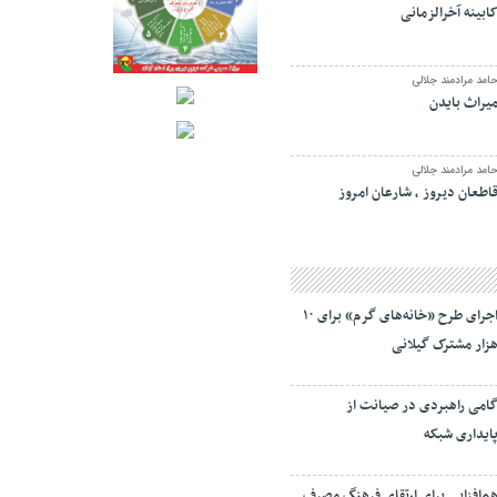
ابینه آخرالزمانی
امد مرادمند جلالی
یراث بایدن
امد مرادمند جلالی
اطعان دیروز ، شارعان امروز
اجرای طرح «خانه‌های گرم» برای ۱۰
زار مشترک گیلانی
امی راهبردی در صیانت از
ایداری شبکه
م‌افزایی برای ارتقای فرهنگ مصرف