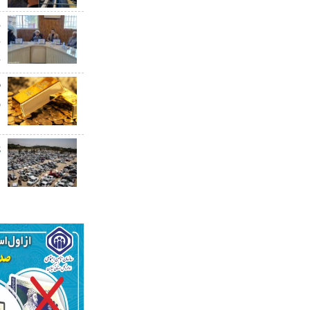
ر
ب
ب
ق
۰
پ