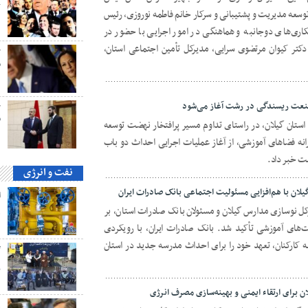
ک
توسعه مدیریت و پشتیبانی و سرکار خانم فاطمه نوروزی، رئیس
اری‌های دوجانبه و هماهنگی در امور اجرایی با حضور در
ا دکتر کیوان مرتضوی سرایی، مدیرکل تأمین اجتماعی استان،
ح
م
ح
ق
استان گیلان، در راستای تداوم مسیر پرافتخار نهضت توسعه
رانه فضاهای آموزشی، از آغاز عملیات اجرایی احداث دو باب
نفت و انرژی
لان با هم‌افزایی مسئولیت اجتماعی بانک صادرات ایران
 ١۴٠۴ با حضور مدیرکل نوسازی مدارس گیلان و مسئولان بانک صادرات استان، بر
ه
های آموزشی تأکید شد. بانک صادرات ایران، با رویکردی
نه کارکنان، تعهد خود را برای احداث مدرسه جدید در استان
گ
پ
برای ارتقاء ایمنی و بهینه‌سازی مصرف انرژی
ه