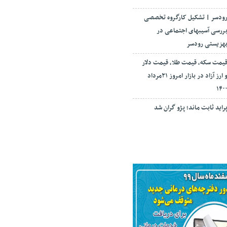
ودسر | تشکیل کارگروه تخصصی
ررسی آسیبهای اجتماعی در
هزیستی رودسر
یمت سکه، قیمت طلا، قیمت دلار
و ارز آزاد در بازار امروز ۲۱مرداد
۱۴۰
راید ثابت ماند؛ پژو گران شد