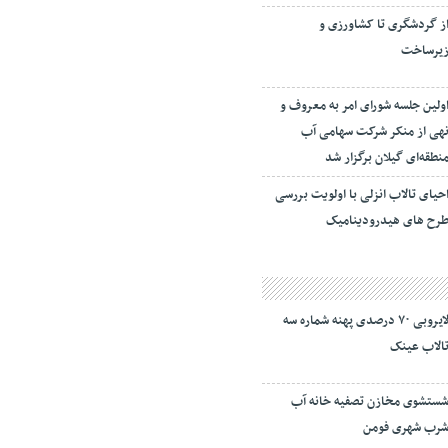
ز گردشگری تا کشاورزی و
یرساخت
ولین جلسه شورای امر به معروف و
هی از منکر شرکت سهامی آب
نطقه‌ای گیلان برگزار شد
حیای تالاب انزلی با اولویت بررسی
رح های هیدرودینامیک
لایروبی ۷۰ درصدی پهنه شماره سه
الاب عینک
ستشوی مخازن تصفیه خانه آب
رب شهری فومن