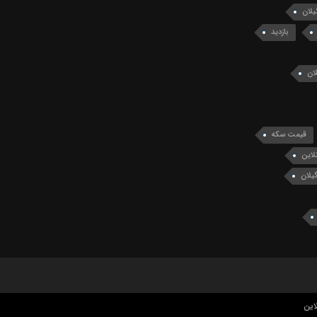
یلان
بازدید
ان
قیمت سکه
لاین
یلان
این