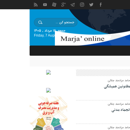
جمعه, ۱۶ مرداد , ۱۴۰۵
Friday, 7 August , 2026
امد مرادمند جلالی
ظنونین همیشگی
امد مرادمند جلالی
نجماد مدنی
امد مرادمند جلالی