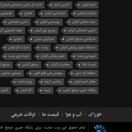
اخبار گیلان
اخرین اخبار
اداره کل تامین اجتماعی استان گ
استاندار گیلان
استانداری گیلان
افتتاح
اقتصادی
بنیاد مسکن گیلان
بهزیستی گیلان
تامین اجتماعی
تامین اجتماعی گیلان
توزیع برق گیلان
جهاد کشاورزی گیل
خبرگذاری مرجع آنلاین
خبرگزاری میزان
خودرو
دانشگاه علوم پزشکی گیلان
رشت
شرکت گاز گیلان
شهرداری رشت
علوم پزشکی گیلان
فرمانداری رشت
قیمت طلا
مخابرات گیلان
مرجع آنلاین
مرجع ان
منطقه آزاد انزلی
مهندس علی فتح اللهی
نوسازی مدارس گ
هلال احمر گیلان
واکسن کرونا
وزارت نفت
پایگاه خبری مرجع آنلاین
کرونا
گاز گیلان
گیلان
خوراک
آب و هوا
قیمت ها
اوقات شرعی
تمام حقوق این وب سایت برای پایگاه خبری مرجع آنل