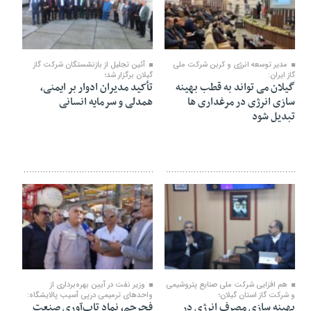
۰۵ بهمن ۱۴۰۴
۲۸ دی ۱۴۰۴
مدیر توسعه انرژی و کربن شرکت ملی
آئین تجلیل از بازنشستگان شرکت گاز
گاز ایران:
گیلان برگزار شد؛
گیلان می تواند به قطب بهینه
تأکید مدیران ادوار بر ایمنی،
سازی انرژی در مرغداری ها
همدلی و سرمایه انسانی
تبدیل شود
۲۴ دی ۱۴۰۴
۲۴ دی ۱۴۰۴
هم افزایی شرکت ملی صنایع پتروشیمی
وزیر نفت در آیین بهره‌برداری از
و شرکت گاز استان گیلان؛
واحدهای ترمیمی درپی آسیب‌ پالایشگاه:
بهینه سازی مصرف انرژی در
فجرجم، نماد تاب‌آوری صنعت