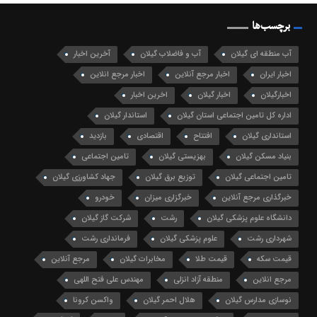
برچسب‌ها
آب منطقه ای گیلان
آب و فاضلاب گیلان
آخرین اخبار
اخبار ایران
اخبار مرجع آنلاین
اخبار مرجع انلاین
اخبارگیلان
اخبار گیلان
اخرین اخبار
اداره کل تامین اجتماعی استان گیلان
استاندار گیلان
استانداری گیلان
افتتاح
اقتصادی
بازدید
بنیاد مسکن گیلان
بهزیستی گیلان
تامین اجتماعی
تامین اجتماعی گیلان
توزیع برق گیلان
جهاد کشاورزی گیلان
خبرگذاری مرجع آنلاین
خبرگزاری میزان
خودرو
دانشگاه علوم پزشکی گیلان
رشت
شرکت گاز گیلان
شهرداری رشت
علوم پزشکی گیلان
فرمانداری رشت
قیمت سکه
قیمت طلا
مخابرات گیلان
مرجع آنلاین
مرجع انلاین
منطقه آزاد انزلی
مهندس علی فتح اللهی
نوسازی مدارس گیلان
هلال احمر گیلان
واکسن کرونا