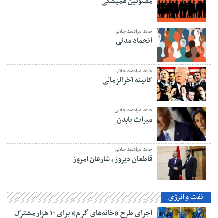
مظنونین همیشگی
حامد مرادمند جلالی
انجماد مدنی
حامد مرادمند جلالی
کابینه آخرالزمانی
حامد مرادمند جلالی
میراث بایدن
حامد مرادمند جلالی
قاطعان دیروز ، شارعان امروز
نفت و انرژی
اجرای طرح «خانه‌های گرم» برای ۱۰ هزار مشترک