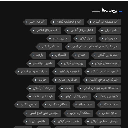
برچسب‌ها
آب منطقه ای گیلان
آب و فاضلاب گیلان
آخرین اخبار
اخبار ایران
اخبار مرجع آنلاین
اخبار مرجع انلاین
اخبارگیلان
اخبار گیلان
اخرین اخبار
اداره کل تامین اجتماعی استان گیلان
استاندار گیلان
استانداری گیلان
افتتاح
اقتصادی
بازدید
بنیاد مسکن گیلان
بهزیستی گیلان
تامین اجتماعی
تامین اجتماعی گیلان
توزیع برق گیلان
جهاد کشاورزی گیلان
خبرگذاری مرجع آنلاین
خبرگزاری میزان
خودرو
دانشگاه علوم پزشکی گیلان
رشت
شرکت گاز گیلان
شهرداری رشت
علوم پزشکی گیلان
فرمانداری رشت
قیمت سکه
قیمت طلا
مخابرات گیلان
مرجع آنلاین
مرجع انلاین
منطقه آزاد انزلی
مهندس علی فتح اللهی
نوسازی مدارس گیلان
هلال احمر گیلان
واکسن کرونا