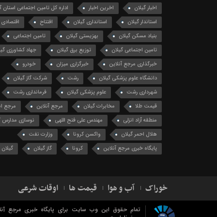
اخبار گیلان
اخرین اخبار
اداره کل تامین اجتماعی استان گ
استاندار گیلان
استانداری گیلان
افتتاح
اقتصادی
بنیاد مسکن گیلان
بهزیستی گیلان
تامین اجتماعی
تامین اجتماعی گیلان
توزیع برق گیلان
جهاد کشاورزی گیل
خبرگذاری مرجع آنلاین
خبرگزاری میزان
خودرو
دانشگاه علوم پزشکی گیلان
رشت
شرکت گاز گیلان
شهرداری رشت
علوم پزشکی گیلان
فرمانداری رشت
قیمت طلا
مخابرات گیلان
مرجع آنلاین
مرجع ان
منطقه آزاد انزلی
مهندس علی فتح اللهی
نوسازی مدارس گ
هلال احمر گیلان
واکسن کرونا
وزارت نفت
پایگاه خبری مرجع آنلاین
کرونا
گاز گیلان
گیلان
خوراک
آب و هوا
قیمت ها
اوقات شرعی
تمام حقوق این وب سایت برای پایگاه خبری مرجع آنل