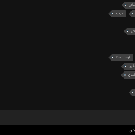
یلان
بازدید
ان
قیمت سکه
لاین
یلان
این