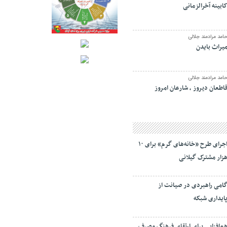
ابینه آخرالزمانی
امد مرادمند جلالی
یراث بایدن
امد مرادمند جلالی
اطعان دیروز ، شارعان امروز
اجرای طرح «خانه‌های گرم» برای ۱۰
زار مشترک گیلانی
امی راهبردی در صیانت از
ایداری شبکه
م‌افزایی برای ارتقای فرهنگ مصرف