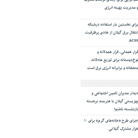
 مدیریت بهینه انرژی
رای نخستین بار استفاده درشبکه
نتقال برق گیلان از هادی پرظرفیت
ACS
رار همدلی، قرار همدلانه و
وع‌دوستانه برای توزیع عادلانه،
نصفانه و برابرانه انرژی برق است
یدار مدیران تامین اجتماعی و
هزیستی گیلان با هنرمند برجسته
ازنشسته ناشنوا
اجرای طرح «خانه‌های گرم» برای ۱۰
زار مشترک گیلانی