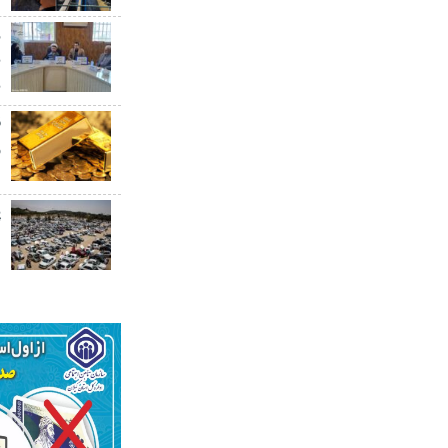
ر
ب
ب
ق
۰
پ