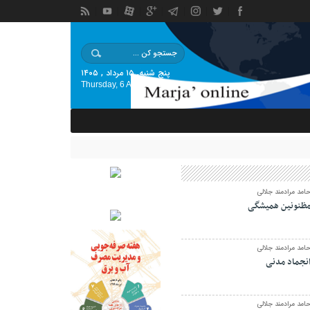
پنج شنبه, ۱۵ مرداد , ۱۴۰۵
Thursday, 6 August , 2026
امد مرادمند جلالی
ظنونین همیشگی
امد مرادمند جلالی
نجماد مدنی
امد مرادمند جلالی