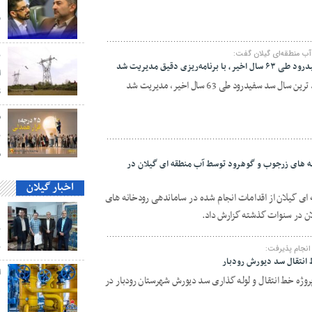
و
آب منطقه‌ای گیلان گفت:
ب
زی دقیق مدیریت شد
ا
 سفیدرود طی 63 سال اخیر، مدیریت شد
S
ق
ن
م
ه های زرجوب و گوهرود توسط آب منطقه ای گیلان در
اخبار گیلان
ای گیلان از اقدامات انجام شده در ساماندهی رودخانه های
د
ن در سنوات گذشته گزارش داد.
ب
ب
 انجام پذیرفت:
 انتقال سد دیورش رودبار
پروژه خط انتقال و لوله گذاری سد دیورش شهرستان رودبار در
ه