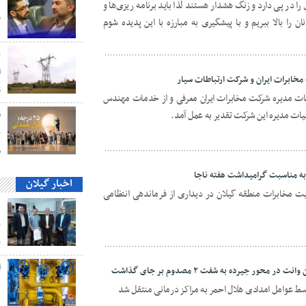
 در پی دارد و زنگ هشدار هستند لذا باید برنامه ریزی‌ها و
و
ن را بالا ببریم و با پیشگیری به مبارزه با این پدیده شوم
ب
ا
ابرات ایران و شرکت ارتباطات سیار
S
یات مدیره شرکت مخابرات ایران معرفی و از خدمات مهندس
ت مدیره این شرکت تقدیر به عمل آمد.
ق
ن
م
 به مناسبت گرامیداشت هفته ناجا
اخبار گیلان
ت مخابرات منطقه گیلان در دیداری از فرماندهی انتظامی
د
ب
ب
حور جیرده به شفت ۲ مصدوم بر جای گذاشت
ه
سط عوامل امدادی هلال احمر به مراکز درمانی منتقل شد