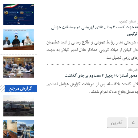
ا
ز
ستان گیلان؛
تجلیل از امدادگر هلال احمر استان گیلان به جهت کسب ۲ مدال طلای قهرمانی در مسابقات جهانی
ا
ن
ریعتی مدیر روابط عمومی و اطلاع رسانی و امید عظیمیان
م
ان گیلان از میلاد کریمی امدادگر هلال احمر گیلان به جهت
ا
ط
ر داد؛
 اردبیل ۴ مصدوم بر جای گذاشت
ان گفت: بلافاصله پس از دریافت گزارش عوامل امدادی
گزارش مرجع
 به محل وقوع حادثه اعزام شدند.
ت
5
آخرین
ش
ش