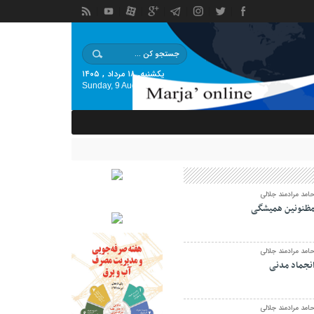
یکشنبه, ۱۸ مرداد , ۱۴۰۵
Sunday, 9 August , 2026
امد مرادمند جلالی
ظنونین همیشگی
امد مرادمند جلالی
نجماد مدنی
امد مرادمند جلالی