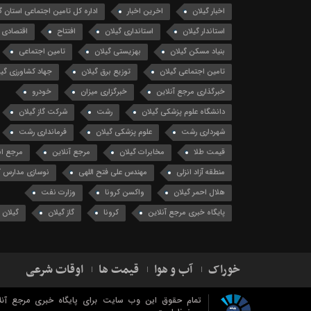
اخبار گیلان
اخرین اخبار
اداره کل تامین اجتماعی استان گ
استاندار گیلان
استانداری گیلان
افتتاح
اقتصادی
بنیاد مسکن گیلان
بهزیستی گیلان
تامین اجتماعی
تامین اجتماعی گیلان
توزیع برق گیلان
جهاد کشاورزی گیل
خبرگذاری مرجع آنلاین
خبرگزاری میزان
خودرو
دانشگاه علوم پزشکی گیلان
رشت
شرکت گاز گیلان
شهرداری رشت
علوم پزشکی گیلان
فرمانداری رشت
قیمت طلا
مخابرات گیلان
مرجع آنلاین
مرجع ان
منطقه آزاد انزلی
مهندس علی فتح اللهی
نوسازی مدارس گ
هلال احمر گیلان
واکسن کرونا
وزارت نفت
پایگاه خبری مرجع آنلاین
کرونا
گاز گیلان
گیلان
خوراک
آب و هوا
قیمت ها
اوقات شرعی
تمام حقوق این وب سایت برای پایگاه خبری مرجع آنل