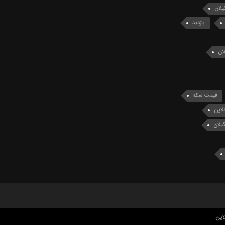
یلان
بازدید
ان
قیمت سکه
لاین
یلان
این