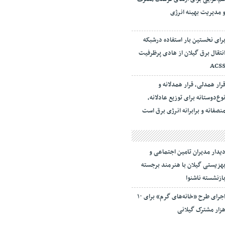
 مدیریت بهینه انرژی
رای نخستین بار استفاده درشبکه
نتقال برق گیلان از هادی پرظرفیت
ACS
رار همدلی، قرار همدلانه و
وع‌دوستانه برای توزیع عادلانه،
نصفانه و برابرانه انرژی برق است
یدار مدیران تامین اجتماعی و
هزیستی گیلان با هنرمند برجسته
ازنشسته ناشنوا
اجرای طرح «خانه‌های گرم» برای ۱۰
زار مشترک گیلانی