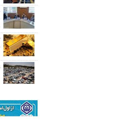
ر
ب
ب
ق
۰
پ