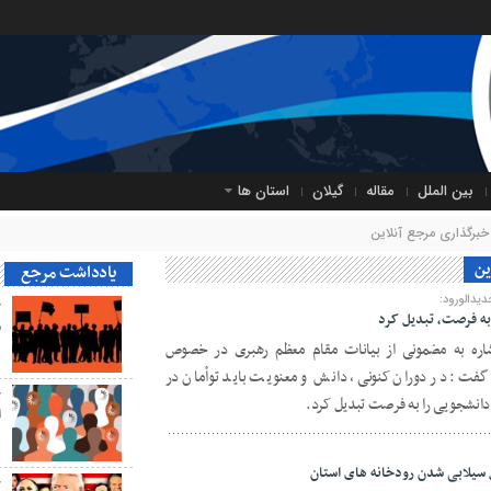
بین الملل
مقاله
گیلان
استان ها
برگذاری مرجع آنلاین
ین
یادداشت مرجع
یدالورود:
ح
به فرصت، تبدیل کرد
م
شاره به مضمونی از بیانات مقام معظم رهبری در خصوص
 گفت: در دوران کنونی، دانش و معنویت باید توأمان در
ح
دانشجویی را به فرصت تبدیل کرد.
ا
 سیلابی شدن رودخانه های استان
ح