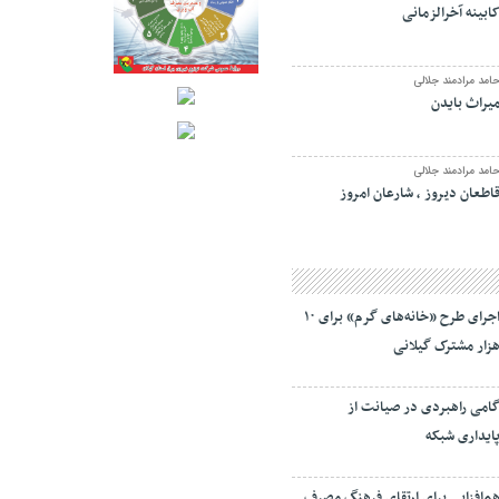
ابینه آخرالزمانی
امد مرادمند جلالی
یراث بایدن
امد مرادمند جلالی
اطعان دیروز ، شارعان امروز
اجرای طرح «خانه‌های گرم» برای ۱۰
زار مشترک گیلانی
امی راهبردی در صیانت از
ایداری شبکه
م‌افزایی برای ارتقای فرهنگ مصرف