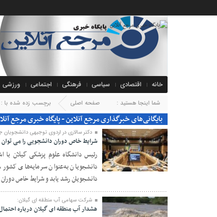
خانه
اقتصادی
سیاسی
فرهنگی
اجتماعی
ورزشی
شما اینجا هستید :
صفحه اصلی
برچسب زده شده با : خ
بایگانی‌های خبرگذاری مرجع آنلاین - پایگاه خبری مرجع آنلا
دکتر سالاری در اردوی توجیهی دانشجویان جد
شرایط خاص دوران دانشجویی را می توان 
رئیس دانشگاه علوم پزشکی گیلان با ا
دانشجویان به‌عنوان سرمایه‌های کشور،
۰۶ آبان ۱۴۰۰
دانشجویان رشد یابد و شرایط خاص دوران 
شرکت سهامی آب منطقه ای گیلان:
هشدار آب منطقه ای گیلان درباره احتمال