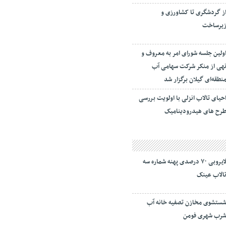
ز گردشگری تا کشاورزی و
یرساخت
ولین جلسه شورای امر به معروف و
هی از منکر شرکت سهامی آب
نطقه‌ای گیلان برگزار شد
حیای تالاب انزلی با اولویت بررسی
رح های هیدرودینامیک
لایروبی ۷۰ درصدی پهنه شماره سه
الاب عینک
ستشوی مخازن تصفیه خانه آب
رب شهری فومن