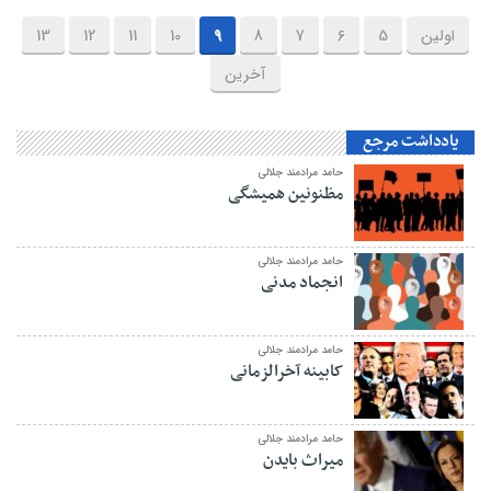
اولین
5
6
7
8
9
10
11
12
13
آخرین
یادداشت مرجع
حامد مرادمند جلالی
مظنونین همیشگی
حامد مرادمند جلالی
انجماد مدنی
حامد مرادمند جلالی
کابینه آخرالزمانی
حامد مرادمند جلالی
میراث بایدن