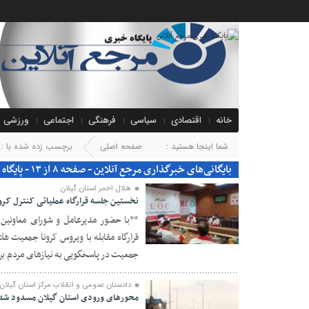
خانه
اقتصادی
سیاسی
فرهنگی
اجتماعی
ورزشی
شما اینجا هستید :
صفحه اصلی
برچسب زده شده با : خ
بایگانی‌های خبرگذاری مرجع آنلاین - صفحه ۸ از ۱۳ - پایگاه خبری مرجع آنلاین
هلال احمر استان گیلان
نخستین جلسه قرارگاه عملیاتی کنترل کرو
**با حضور مدیرعامل و شورای معاونین
قرارگاه مقابله با ویروس کرونا جمعیت هلا
۲۴ مرداد ۱۴۰۰
جمعیت در پاسخگویی به نیازهای مردم برا
دادستان عمومی و انقلاب مرکز استان گیلان
محورهای ورودی استان گیلان مسدود شد