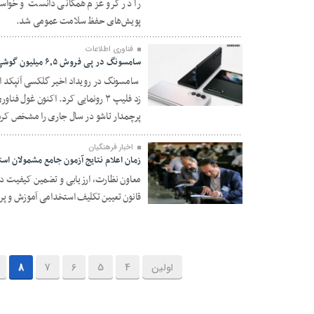
را در گرو عزم همگانی دانست و خواست
پویش‌های حفظ سلامت عمومی شد.
فناوری اطلاعات
سامسونگ در پی فروش ۶٫۵ میلیون گوشی تاشو تا پایان ۲۰۲۱
زد فلیپ ۳ رونمایی کرد. اکنون غ
۲۳ مرداد ۱۴۰۰
پرچمدار تاشو در سال جاری را مشخص کر
اخبار فرهنگیان
زمان اعلام نتایج آزمون جامع مشمولان ا
معاون نظارت، ارزیابی و تضمین کیفیت دان
قانون تعیین تکلیف استخدامی آموزش و پرو
۲۳ مرداد ۱۴۰۰
اولین
4
5
6
7
8