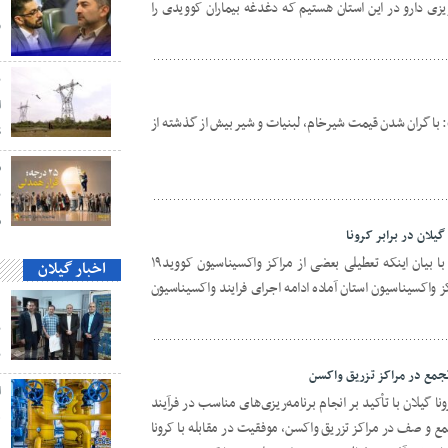
ی دارو در این استان هستیم که دغدغه بیماران کوویدی را
و
ب
ا
با گران شدن قیمت شیرخام، لبنیات و شیر بیش از گذشته از
S
ق
ن
م
دکتر آبتین حیدرزاده در جمع خبرنگاران، با بیان اینکه تعطیلی بعضی از مراکز واکسیناسیون کووید۱۹
اخبار گیلان
 واکسیناسیون استان آماده ادامه اجرای فرایند واکسیناسیون
د
ب
ب
تجمع در مراکز تزریق واکسن
ا گیلان با تأکید بر انجام برنامه‌ریزی‌های مناسب در فرآیند
ه
ع و صف در مراکز تزریق واکسن، موفقیت در مقابله با کرونا