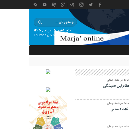
پنج شنبه, ۱۵ مرداد , ۱۴۰۵
Thursday, 6 August , 2026
امد مرادمند جلالی
ظنونین همیشگی
امد مرادمند جلالی
نجماد مدنی
امد مرادمند جلالی