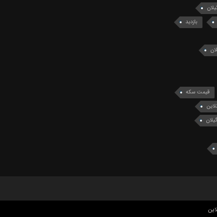
یلان
بازدید
ان
قیمت سکه
لاین
یلان
این