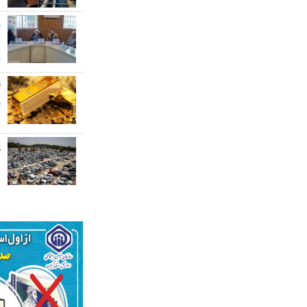
ر
ب
ب
ق
۰
پ