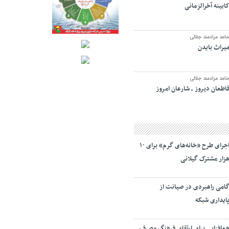
ابینه آخرالزمانی
امد مرادمند جلالی
یراث بایدن
امد مرادمند جلالی
اطعان دیروز ، شارعان امروز
اجرای طرح «خانه‌های گرم» برای ۱۰
زار مشترک گیلانی
امی راهبردی در صیانت از
ایداری شبکه
م‌افزایی برای ارتقای فرهنگ مصرف