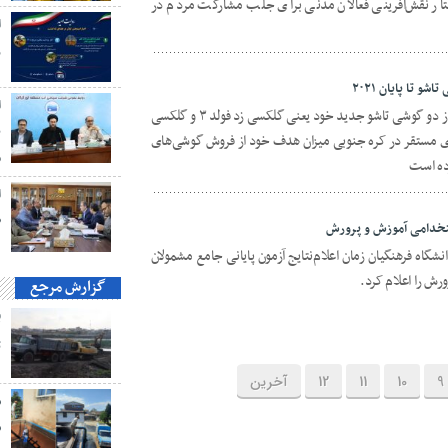
ار نقش‌آفرینی فعالان مدنی برای جلب مشارکت مردم در
ا
ز
ا
سامسونگ در رویداد اخیر گلکسی آنپکد از دو گوشی تاشو جدید خود یعنی گلکسی زد فولد ۳ و گلکسی
ن
ول فناوری مستقر در کره جنوبی میزان هدف خود از فروش گوشی‌های
م
ده است
ا
ط
ستخدامی آموزش و پرورش
شگاه فرهنگیان زمان اعلام‌نتایج آزمون پایانی جامع مشمولان
رش را اعلام کرد.
گزارش مرجع
ت
9
10
11
12
آخرین
ش
ش