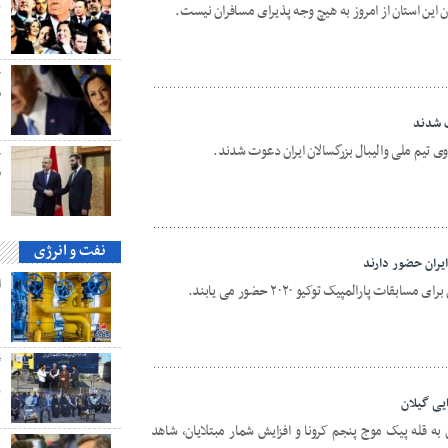
ن این استان از امروز به هیچ وجه پذیرای مسافران نیست.
ک
ح
م
ی تیم ملی والیبال بزرگسالان ایران دعوت شدند.
ح
ق
نفت و انرژی
ایران حضور دارند
قات پارالمپیک توکیو ۲۰۲۰ حضور می یابند.
ه
گ
پ
یی گیلان
ه قله پیک موج پنجم کرونا و افزایش شمار مبتلایان، شاهد
ه