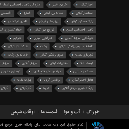
اخبار گیلان
اخرین اخبار
اداره کل تامین اجتماعی استان گ
استاندار گیلان
استانداری گیلان
افتتاح
اقتصادی
بنیاد مسکن گیلان
بهزیستی گیلان
تامین اجتماعی
تامین اجتماعی گیلان
توزیع برق گیلان
جهاد کشاورزی گیل
خبرگذاری مرجع آنلاین
خبرگزاری میزان
خودرو
دانشگاه علوم پزشکی گیلان
رشت
شرکت گاز گیلان
شهرداری رشت
علوم پزشکی گیلان
فرمانداری رشت
قیمت طلا
مخابرات گیلان
مرجع آنلاین
مرجع ان
منطقه آزاد انزلی
مهندس علی فتح اللهی
نوسازی مدارس گ
هلال احمر گیلان
واکسن کرونا
وزارت نفت
پایگاه خبری مرجع آنلاین
کرونا
گاز گیلان
گیلان
خوراک
آب و هوا
قیمت ها
اوقات شرعی
تمام حقوق این وب سایت برای پایگاه خبری مرجع آنل