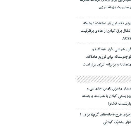
 مدیریت بهینه انرژی
رای نخستین بار استفاده درشبکه
نتقال برق گیلان از هادی پرظرفیت
ACS
رار همدلی، قرار همدلانه و
وع‌دوستانه برای توزیع عادلانه،
نصفانه و برابرانه انرژی برق است
یدار مدیران تامین اجتماعی و
هزیستی گیلان با هنرمند برجسته
ازنشسته ناشنوا
اجرای طرح «خانه‌های گرم» برای ۱۰
زار مشترک گیلانی