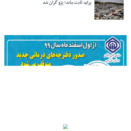
پراید ثابت ماند؛ پژو گران شد